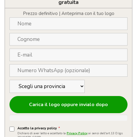
cotonati
gratuita
in
silicone
Prezzo definitivo | Anteprima con il tuo logo
quantità
Carica il logo oppure invialo dopo
Accetto la privacy policy
*
Dichiaro di aver letto e accettato la
Privacy Policy
ai sensi dell'art.13 D.lgs