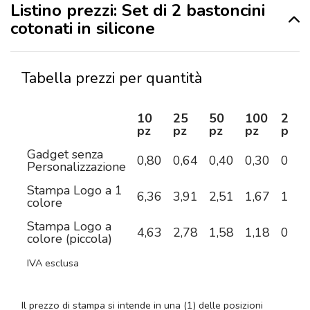
Listino prezzi: Set di 2 bastoncini
cotonati in silicone
Tabella prezzi per quantità
10
25
50
100
250
pz
pz
pz
pz
pz
Gadget senza
0,80
0,64
0,40
0,30
0,29
Personalizzazione
Stampa Logo a 1
6,36
3,91
2,51
1,67
1,20
colore
Stampa Logo a
4,63
2,78
1,58
1,18
0,99
colore (piccola)
IVA esclusa
Il prezzo di stampa si intende in una (1) delle posizioni