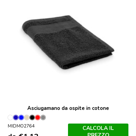
Asciugamano da ospite in cotone
Bianco
Blu
Blu
Corda
Nero
Rosso
Grigio
MIDMO2764
Royal
Pietra
CALCOLA IL
PREZZO