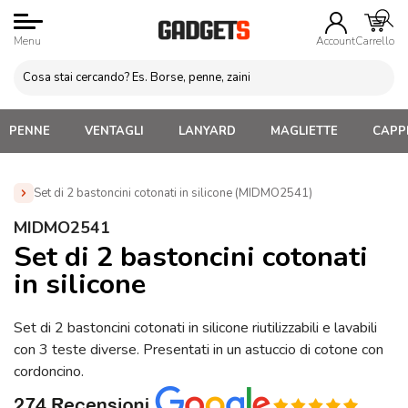
Menu
Account
Carrello
PENNE
VENTAGLI
LANYARD
MAGLIETTE
CAPPE
Set di 2 bastoncini cotonati in silicone (MIDMO2541)
Home
»
Regali personalizzati per lei
»
Set e Accessori
MIDMO2541
bagno
»
Set di 2 bastoncini cotonati in silicone (MIDMO2541)
Set di 2 bastoncini cotonati
in silicone
Set di 2 bastoncini cotonati in silicone riutilizzabili e lavabili
con 3 teste diverse. Presentati in un astuccio di cotone con
cordoncino.