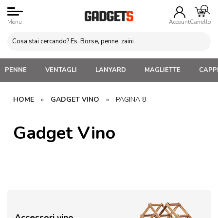
Menu
Account
Carrello
PENNE
VENTAGLI
LANYARD
MAGLIETTE
CAPPE
HOME
»
GADGET VINO
»
PAGINA 8
Gadget Vino
Accessori vino