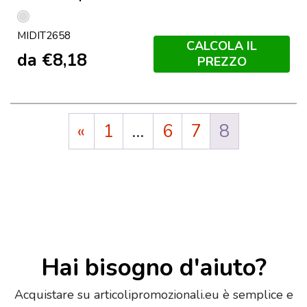
Argento
MIDIT2658
CALCOLA IL
da
€
8,18
PREZZO
«
1
…
6
7
8
Hai bisogno d'aiuto?
Acquistare su articolipromozionali.eu è semplice e