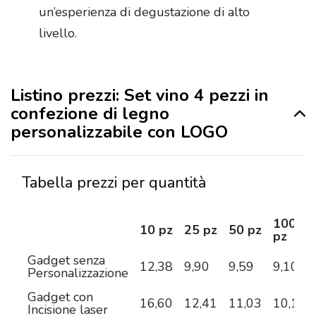
un’esperienza di degustazione di alto
livello.
Listino prezzi: Set vino 4 pezzi in
confezione di legno
personalizzabile con LOGO
Tabella prezzi per quantità
100
10 pz
25 pz
50 pz
pz
Gadget senza
12,38
9,90
9,59
9,10
Personalizzazione
Gadget con
16,60
12,41
11,03
10,11
Incisione laser