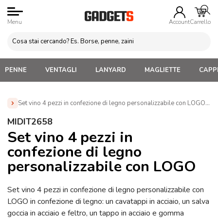
Menu
Account
Carrello
PENNE
VENTAGLI
LANYARD
MAGLIETTE
CAPPE
Set vino 4 pezzi in confezione di legno personalizzabile con LOGO (M
Home
»
Gadget Vino
»
Set Vino Personalizzati
»
Set vino
MIDIT2658
4 pezzi in confezione di legno personalizzabile con LOGO
Set vino 4 pezzi in
(MIDIT2658)
confezione di legno
personalizzabile con LOGO
Set vino 4 pezzi in confezione di legno personalizzabile con
LOGO in confezione di legno: un cavatappi in acciaio, un salva
goccia in acciaio e feltro, un tappo in acciaio e gomma