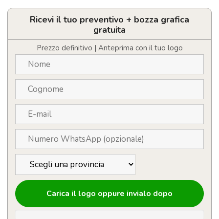
vino
4
pezzi
Ricevi il tuo preventivo + bozza grafica
in
gratuita
confezione
di
Prezzo definitivo | Anteprima con il tuo logo
legno
personalizzabile
con
LOGO
quantità
Carica il logo oppure invialo dopo