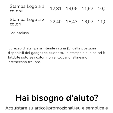
Stampa Logo a 1
17,81
13,06
11,67
10,31
colore
Stampa Logo a 2
22,40
15,43
13,07
11,04
colori
IVA esclusa
Il prezzo di stampa si intende in una (1) delle posizioni
disponibili del gadget selezionato. La stampa a due colori è
fattibile solo se i colori non si toccano, allineano,
intersecano tra loro.
Hai bisogno d'aiuto?
Acquistare su articolipromozionali.eu è semplice e