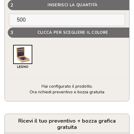
2
INSERISCI LA QUANTITÀ
3
CLICCA PER SCEGLIERE IL COLORE
LEGNO
Hai configurato il prodotto.
Ora richiedi preventivo e bozza gratuita
Set
da
vino
con
Ricevi il tuo preventivo + bozza grafica
scacchiera
gratuita
quantità