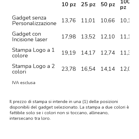
100
10 pz
25 pz
50 pz
pz
Gadget senza
13,76
11,01
10,66
10,11
Personalizzazione
Gadget con
17,98
13,52
12,10
11,12
Incisione laser
Stampa Logo a 1
19,19
14,17
12,74
11,32
colore
Stampa Logo a 2
23,78
16,54
14,14
12,05
colori
IVA esclusa
Il prezzo di stampa si intende in una (1) delle posizioni
disponibili del gadget selezionato. La stampa a due colori è
fattibile solo se i colori non si toccano, allineano,
intersecano tra loro.