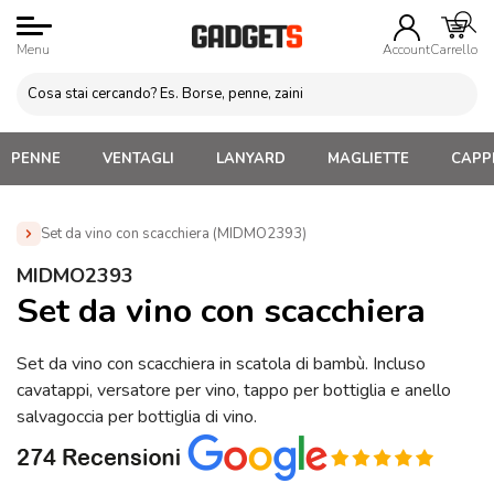
Menu
Account
Carrello
PENNE
VENTAGLI
LANYARD
MAGLIETTE
CAPPE
Set da vino con scacchiera (MIDMO2393)
Home
»
Gadget Vino
»
Set Vino Personalizzati
»
Set da
MIDMO2393
vino con scacchiera (MIDMO2393)
Set da vino con scacchiera
Set da vino con scacchiera in scatola di bambù. Incluso
cavatappi, versatore per vino, tappo per bottiglia e anello
salvagoccia per bottiglia di vino.