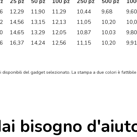
pz
25 pz
50 pz
100 pz
250 pz
500 pz
100
36
12,29
11,90
11,29
10,44
9,68
9,6
62
14,56
13,15
12,13
11,05
10,20
10,
10
14,65
13,29
12,05
10,87
10,03
9,8
06
16,37
14,24
12,56
11,15
10,20
9,9
ni disponibili del gadget selezionato. La stampa a due colori è fattibile
ai bisogno d'aiut