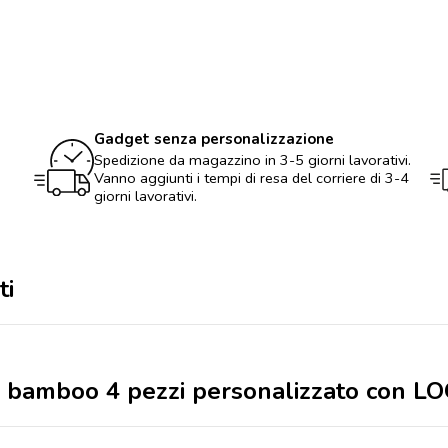
vino
in
acciaio
e
bamboo
4
pezzi
personalizzato
Gadget senza personalizzazione
con
Spedizione da magazzino in 3-5 giorni lavorativi.
LOGO
Vanno aggiunti i tempi di resa del corriere di 3-4
quantità
giorni lavorativi.
ti
o e bamboo 4 pezzi personalizzato con L