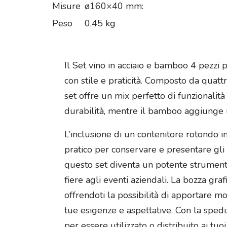
Misure
ø160×40 mm:
Peso
0,45 kg
Il Set vino in acciaio e bamboo 4 pezzi
con stile e praticità. Composto da quatt
set offre un mix perfetto di funzionalità 
durabilità, mentre il bamboo aggiunge u
L’inclusione di un contenitore rotondo 
pratico per conservare e presentare gli 
questo set diventa un potente strumento 
fiere agli eventi aziendali. La bozza gra
offrendoti la possibilità di apportare m
tue esigenze e aspettative. Con la spediz
per essere utilizzato o distribuito ai tuo