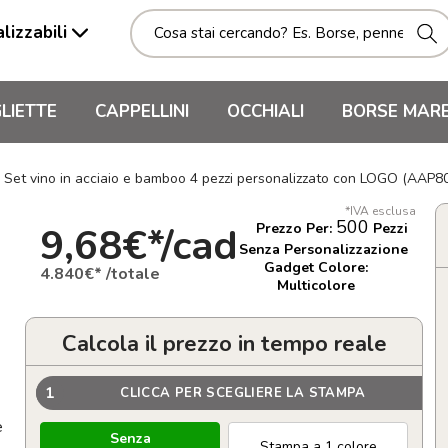
lizzabili
LIETTE
CAPPELLINI
OCCHIALI
BORSE MAR
Set vino in acciaio e bamboo 4 pezzi personalizzato con LOGO (AAP8
*IVA esclusa
500
9,68€*/cad
Prezzo Per:
Pezzi
Senza Personalizzazione
Gadget Colore:
4.840€* /totale
Multicolore
Calcola il prezzo in tempo reale
1
CLICCA PER SCEGLIERE LA STAMPA
e
Senza
Stampa a 1 colore