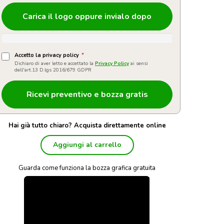
Carica il logo oppure invialo dopo
Accetto la privacy policy
*
Dichiaro di aver letto e accettato la
Privacy Policy
ai sensi
dell'art.13 D.lgs 2016/679 GDPR
Hai già tutto chiaro? Acquista direttamente online
Aggiungi al carrello
Guarda come funziona la bozza grafica gratuita