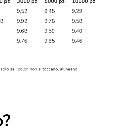
0 pz
3000 pz
5000 pz
10000 pz
0
9,52
9,45
9,29
08
9,92
9,78
9,58
0
9,68
9,59
9,40
1
9,76
9,65
9,46
 solo se i colori non si toccano, allineano,
o?