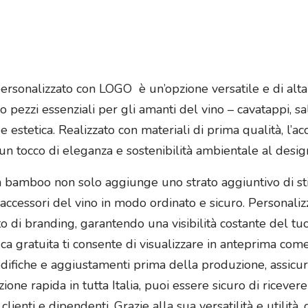
 personalizzato con LOGO è un’opzione versatile e di alt
ro pezzi essenziali per gli amanti del vino – cavatappi, 
e estetica. Realizzato con materiali di prima qualità, l’ac
n tocco di eleganza e sostenibilità ambientale al desi
in bamboo non solo aggiunge uno strato aggiuntivo di st
accessori del vino in modo ordinato e sicuro. Personalizz
di branding, garantendo una visibilità costante del tuo 
fica gratuita ti consente di visualizzare in anteprima come
odifiche e aggiustamenti prima della produzione, assicuran
ione rapida in tutta Italia, puoi essere sicuro di riceve
i clienti e dipendenti. Grazie alla sua versatilità e utilit