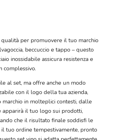
a qualità per promuovere il tuo marchio
salvagoccia, beccuccio e tappo – questo
ciaio inossidabile assicura resistenza e
gn complessivo.
ile al set, ma offre anche un modo
abile con il logo della tua azienda,
marchio in molteplici contesti, dalle
 apparirà il tuo logo sui prodotti,
do che il risultato finale soddisfi le
re il tuo ordine tempestivamente, pronto
à, questo set vino si adatta perfettamente