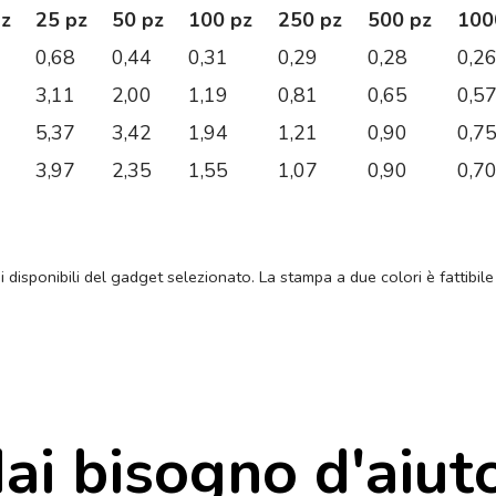
pz
25 pz
50 pz
100 pz
250 pz
500 pz
100
0,68
0,44
0,31
0,29
0,28
0,2
3,11
2,00
1,19
0,81
0,65
0,5
5,37
3,42
1,94
1,21
0,90
0,7
3,97
2,35
1,55
1,07
0,90
0,7
ni disponibili del gadget selezionato. La stampa a due colori è fattibile
ai bisogno d'aiut