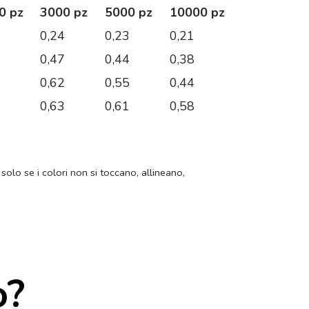
0 pz
3000 pz
5000 pz
10000 pz
6
0,24
0,23
0,21
7
0,47
0,44
0,38
5
0,62
0,55
0,44
0
0,63
0,61
0,58
 solo se i colori non si toccano, allineano,
o?