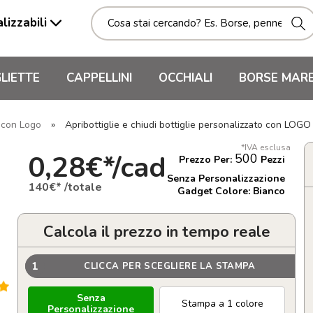
lizzabili
LIETTE
CAPPELLINI
OCCHIALI
BORSE MAR
i con Logo
»
Apribottiglie e chiudi bottiglie personalizzato con LOG
*IVA esclusa
0,28€*/cad
500
Prezzo Per:
Pezzi
Senza Personalizzazione
140€* /totale
Gadget Colore: Bianco
Calcola il prezzo in tempo reale
1
CLICCA PER SCEGLIERE LA STAMPA
Senza
Stampa a 1 colore
Personalizzazione