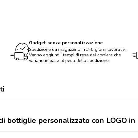
chiudi
bottiglie
personalizzato
con
LOGO
in
PS
quantità
Gadget senza personalizzazione
Spedizione da magazzino in 3-5 giorni lavorativi.
Vanno aggiunti i tempi di resa del corriere che
variano in base al peso della spedizione.
ti
udi bottiglie personalizzato con LOGO in