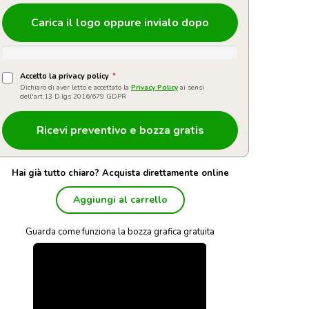
Carica il logo oppure invialo dopo
Accetto la privacy policy
*
Dichiaro di aver letto e accettato la
Privacy Policy
ai sensi
dell'art.13 D.lgs 2016/679 GDPR
Hai già tutto chiaro? Acquista direttamente online
Aggiungi al carrello
Guarda come funziona la bozza grafica gratuita