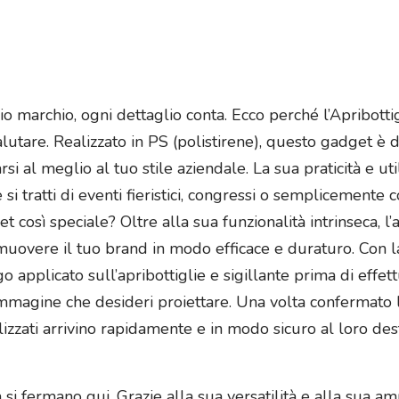
o marchio, ogni dettaglio conta. Ecco perché l’Apribottig
utare. Realizzato in PS (polistirene), questo gadget è d
rsi al meglio al tuo stile aziendale. La sua praticità e u
 si tratti di eventi fieristici, congressi o semplicemente 
osì speciale? Oltre alla sua funzionalità intrinseca, l’a
muovere il tuo brand in modo efficace e duraturo. Con la
ogo applicato sull’apribottiglie e sigillante prima di effet
’immagine che desideri proiettare. Una volta confermato l’
lizzati arrivino rapidamente e in modo sicuro al loro dest
i fermano qui. Grazie alla sua versatilità e alla sua ampi