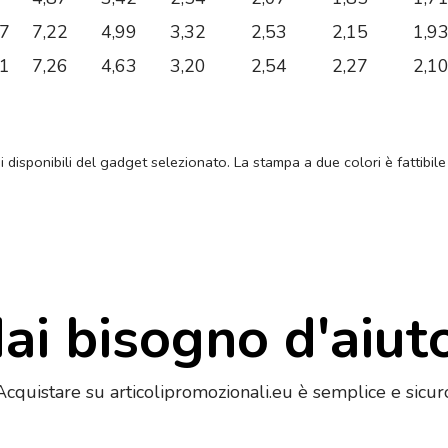
37
7,22
4,99
3,32
2,53
2,15
1,9
91
7,26
4,63
3,20
2,54
2,27
2,1
ni disponibili del gadget selezionato. La stampa a due colori è fattibile
ai bisogno d'aiut
Acquistare su articolipromozionali.eu è semplice e sicur