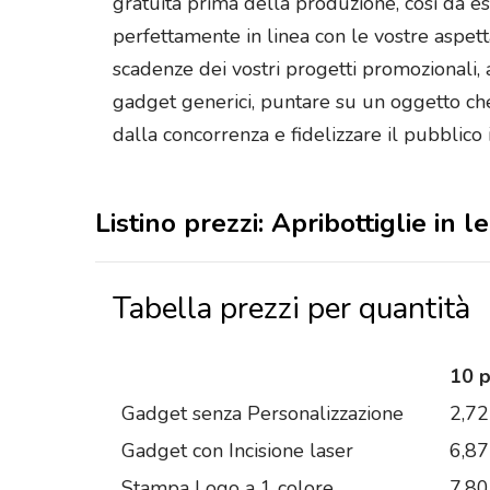
gratuita prima della produzione, così da es
perfettamente in linea con le vostre aspetta
scadenze dei vostri progetti promozionali, 
gadget generici, puntare su un oggetto che
dalla concorrenza e fidelizzare il pubblico
Listino prezzi: Apribottiglie in
Tabella prezzi per quantità
10 
Gadget senza Personalizzazione
2,72
Gadget con Incisione laser
6,87
Stampa Logo a 1 colore
7,80