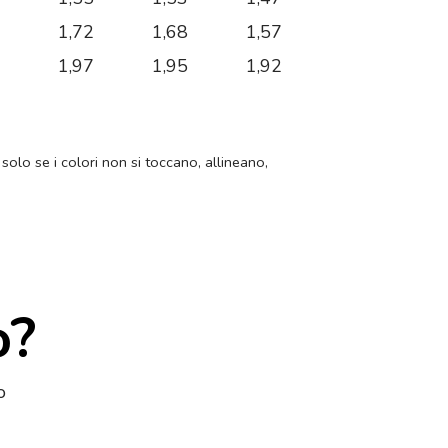
3
1,72
1,68
1,57
0
1,97
1,95
1,92
 solo se i colori non si toccano, allineano,
o?
o