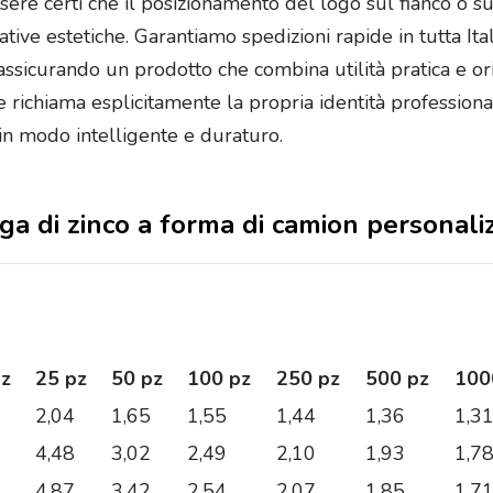
sere certi che il posizionamento del logo sul fianco o s
tive estetiche. Garantiamo spedizioni rapide in tutta Ita
assicurando un prodotto che combina utilità pratica e orig
 richiama esplicitamente la propria identità profession
 in modo intelligente e duraturo.
 lega di zinco a forma di camion personal
pz
25 pz
50 pz
100 pz
250 pz
500 pz
100
2,04
1,65
1,55
1,44
1,36
1,3
4,48
3,02
2,49
2,10
1,93
1,7
4,87
3,42
2,54
2,07
1,85
1,7