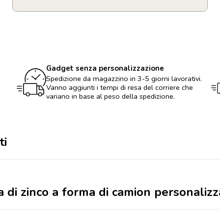
Apribottiglie
in
lega
di
zinco
a
forma
Gadget senza personalizzazione
di
Spedizione da magazzino in 3-5 giorni lavorativi.
camion
Vanno aggiunti i tempi di resa del corriere che
personalizzabile
variano in base al peso della spedizione.
con
logo
quantità
ti
ga di zinco a forma di camion personaliz