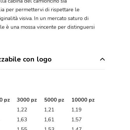
ulla cabina del camioncino sia
lia per permettervi di rispettare le
inalità visiva. In un mercato saturo di
ale è una mossa vincente per distinguersi
izzabile con logo
0 pz
3000 pz
5000 pz
10000 pz
1
1,22
1,21
1,19
8
1,63
1,61
1,57
1
1,55
1,53
1,47