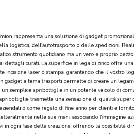
i camion rappresenta una soluzione di gadget promoziona
lla logistica, dell’autotrasporto o delle spedizioni. Rea
atico strumento quotidiano ma un vero e proprio pezzo d
ai dettagli curati. La superficie in lega di zinco offre una
e incisione laser o stampa, garantendo che il vostro lo
i un gadget a tema trasporti permette di creare un leg
o un semplice apribottiglie in un potente veicolo di com
 l’apribottiglie trasmette una sensazione di qualità sup
ziendali o come regalo di fine anno per clienti e fornitor
 letteralmente nelle sue mani, associando l’immagine azi
i in ogni fase della creazione, offrendo la possibilità di