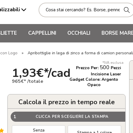
lizzabili
LIETTE
CAPPELLINI
OCCHIALI
BORSE MAR
i con Logo
»
Apribottiglie in lega di zinco a forma di camion person
*IVA esclusa
500
1,93€*/cad
Prezzo Per:
Pezzi
Incisione Laser
Gadget Colore: Argento
965€* /totale
Opaco
Calcola il prezzo in tempo reale
1
CLICCA PER SCEGLIERE LA STAMPA
Senza
Stampa a 1 colore