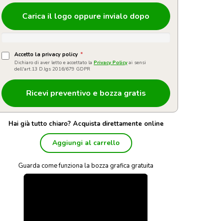
Carica il logo oppure invialo dopo
Accetto la privacy policy
*
Dichiaro di aver letto e accettato la
Privacy Policy
ai sensi
dell'art.13 D.lgs 2016/679 GDPR
Hai già tutto chiaro? Acquista direttamente online
Aggiungi al carrello
Guarda come funziona la bozza grafica gratuita