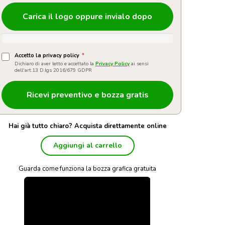
Carica il logo oppure invialo dopo
Accetto la privacy policy
*
Dichiaro di aver letto e accettato la
Privacy Policy
ai sensi
dell'art.13 D.lgs 2016/679 GDPR
Hai già tutto chiaro? Acquista direttamente online
Aggiungi al carrello
Guarda come funziona la bozza grafica gratuita