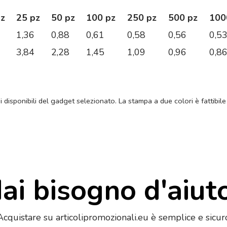
pz
25 pz
50 pz
100 pz
250 pz
500 pz
100
1,36
0,88
0,61
0,58
0,56
0,5
3,84
2,28
1,45
1,09
0,96
0,8
ni disponibili del gadget selezionato. La stampa a due colori è fattibile
ai bisogno d'aiut
Acquistare su articolipromozionali.eu è semplice e sicur