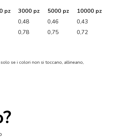
0 pz
3000 pz
5000 pz
10000 pz
3
0,48
0,46
0,43
6
0,78
0,75
0,72
 solo se i colori non si toccano, allineano,
o?
o