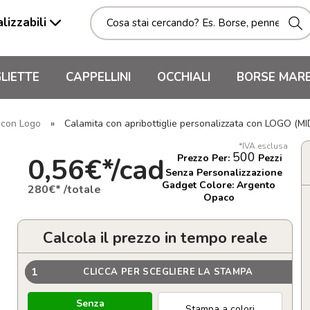
lizzabili
LIETTE
CAPPELLINI
OCCHIALI
BORSE MAR
i con Logo
»
Calamita con apribottiglie personalizzata con LOGO (
*IVA esclusa
500
0,56€*/cad
Prezzo Per:
Pezzi
Senza Personalizzazione
Gadget Colore: Argento
280€* /totale
Opaco
Calcola il prezzo in tempo reale
1
CLICCA PER SCEGLIERE LA STAMPA
.
Senza
Stampa a colori