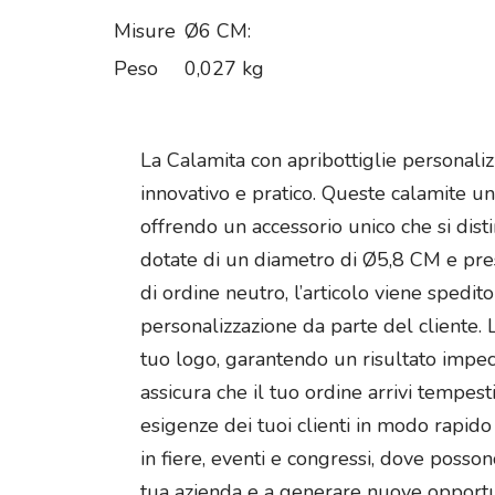
Misure
Ø6 CM:
Peso
0,027 kg
La Calamita con apribottiglie personal
innovativo e pratico. Queste calamite uni
offrendo un accessorio unico che si distin
dotate di un diametro di Ø5,8 CM e pres
di ordine neutro, l’articolo viene spedi
personalizzazione da parte del cliente. L
tuo logo, garantendo un risultato impecca
assicura che il tuo ordine arrivi tempest
esigenze dei tuoi clienti in modo rapido 
in fiere, eventi e congressi, dove posso
tua azienda e a generare nuove opportu