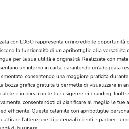
izzata con LOGO rappresenta un’incredibile opportunità
scono la funzionalità di un apribottiglie alla versatilità
gue per la sua utilità e originalità. Realizzate con mater
entano un interno in carta, garantendo un’adeguata resi
to smontato, consentendo una maggiore praticità durante 
a bozza grafica gratuita ti permette di visualizzare in a
bile e in linea con le tue esigenze di branding. Inoltre, 
ivamente, consentendoti di pianificare al meglio le tue a
ed efficiente. Queste calamite con apribottiglie personal
no attirare l’attenzione di potenziali clienti e partner 
nità di business.