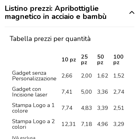
Listino prezzi: Apribottiglie
magnetico in acciaio e bambù
Tabella prezzi per quantità
25
50
100
25
10 pz
pz
pz
pz
pz
Gadget senza
2,66
2,00
1,62
1,52
1,4
Personalizzazione
Gadget con
7,41
5,00
3,36
2,74
2,1
Incisione laser
Stampa Logo a 1
7,74
4,83
3,39
2,51
2,0
colore
Stampa Logo a 2
12,31
7,18
4,96
3,29
2,5
colori
IVA esclusa