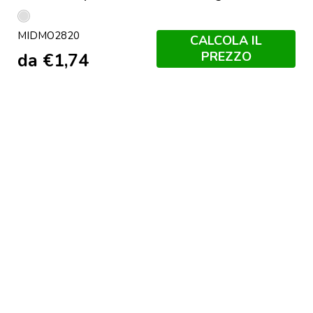
Argento
MIDMO2820
Opaco
CALCOLA IL
PREZZO
da
€
1,74