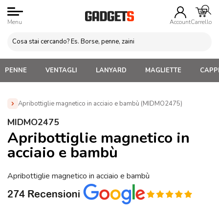
Menu
Account
Carrello
PENNE
VENTAGLI
LANYARD
MAGLIETTE
CAPPE
Apribottiglie magnetico in acciaio e bambù (MIDMO2475)
Home
»
Gadget Vino
»
Apri bottiglia Personalizzati con
MIDMO2475
Logo
»
Apribottiglie magnetico in acciaio e bambù
Apribottiglie magnetico in
(MIDMO2475)
acciaio e bambù
Apribottiglie magnetico in acciaio e bambù