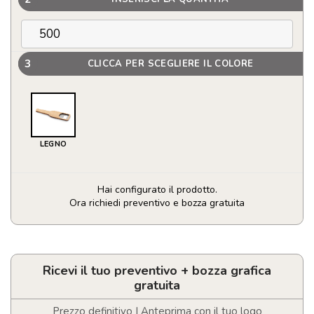
3
CLICCA PER SCEGLIERE IL COLORE
LEGNO
Hai configurato il prodotto.
Ora richiedi preventivo e bozza gratuita
Apribottiglie
magnetico
in
acciaio
Ricevi il tuo preventivo + bozza grafica
e
gratuita
bambù
quantità
Prezzo definitivo | Anteprima con il tuo logo