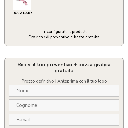
ROSA BABY
Hai configurato il prodotto.
Ora richiedi preventivo e bozza gratuita
Apribottiglie
personalizzabile
con
LOGO
Ricevi il tuo preventivo + bozza grafica
in
gratuita
alluminio
riciclato
Prezzo definitivo | Anteprima con il tuo logo
quantità