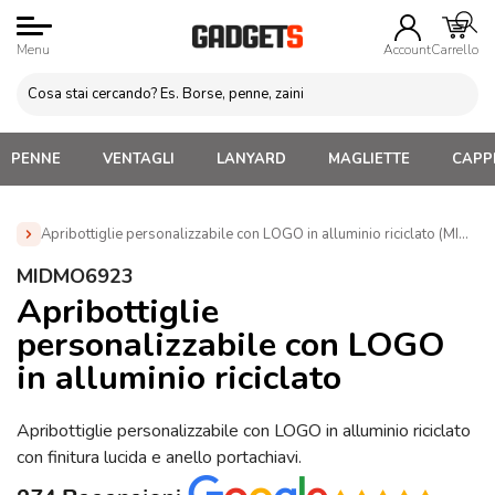
Menu
Account
Carrello
PENNE
VENTAGLI
LANYARD
MAGLIETTE
CAPPE
Apribottiglie personalizzabile con LOGO in alluminio riciclato (MIDM
Home
»
Gadget Vino
»
Apri bottiglia Personalizzati con
MIDMO6923
Logo
»
Apribottiglie personalizzabile con LOGO in alluminio
Apribottiglie
riciclato (MIDMO6923)
personalizzabile con LOGO
in alluminio riciclato
Apribottiglie personalizzabile con LOGO in alluminio riciclato
con finitura lucida e anello portachiavi.