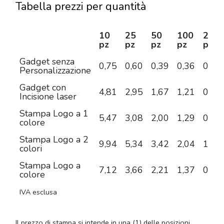
Tabella prezzi per quantità
10
25
50
100
250
pz
pz
pz
pz
pz
Gadget senza
0,75
0,60
0,39
0,36
0,29
Personalizzazione
Gadget con
4,81
2,95
1,67
1,21
0,86
Incisione laser
Stampa Logo a 1
5,47
3,08
2,00
1,29
0,86
colore
Stampa Logo a 2
9,94
5,34
3,42
2,04
1,26
colori
Stampa Logo a
7,12
3,66
2,21
1,37
0,91
colore
IVA esclusa
Il prezzo di stampa si intende in una (1) delle posizioni