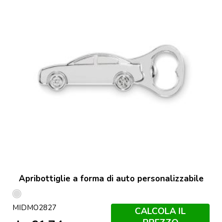
Apribottiglie a forma di auto personalizzabile
Argento
MIDMO2827
Opaco
CALCOLA IL