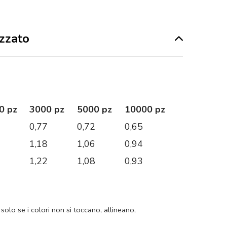
izzato
0 pz
3000 pz
5000 pz
10000 pz
1
0,77
0,72
0,65
3
1,18
1,06
0,94
7
1,22
1,08
0,93
 solo se i colori non si toccano, allineano,