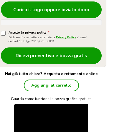
Carica il logo oppure invialo dopo
Accetto la privacy policy
*
Dichiaro di aver letto e accettato la
Privacy Policy
ai sensi
dell'art.13 D.lgs 2016/679 GDPR
Hai già tutto chiaro? Acquista direttamente online
Aggiungi al carrello
Guarda come funziona la bozza grafica gratuita