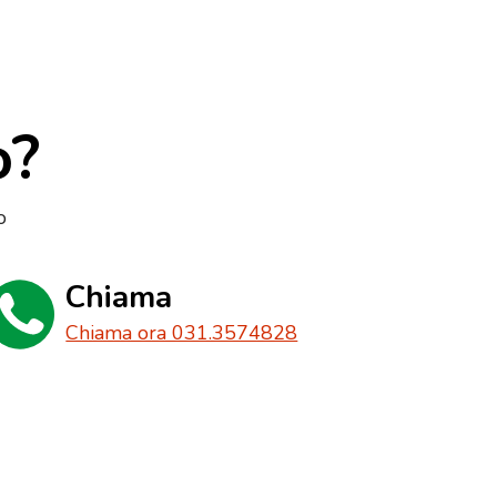
o?
o
Chiama
Chiama ora 031.3574828