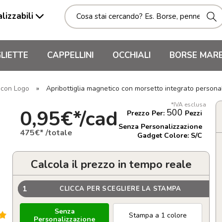
lizzabili
LIETTE
CAPPELLINI
OCCHIALI
BORSE MAR
i con Logo
»
Apribottiglia magnetico con morsetto integrato persona
*IVA esclusa
0,95€*/cad
500
Prezzo Per:
Pezzi
Senza Personalizzazione
475€* /totale
Gadget Colore: S/C
Calcola il prezzo in tempo reale
1
CLICCA PER SCEGLIERE LA STAMPA
Senza
Stampa a 1 colore
Personalizzazione