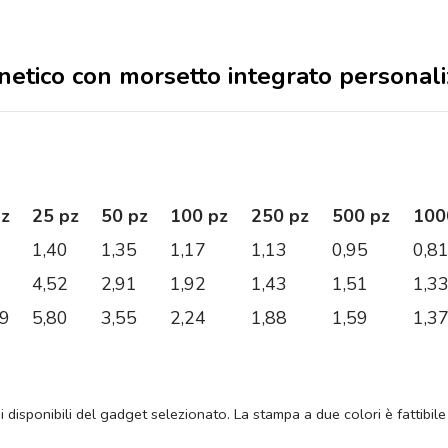
gnetico con morsetto integrato personal
pz
25 pz
50 pz
100 pz
250 pz
500 pz
100
1,40
1,35
1,17
1,13
0,95
0,8
4,52
2,91
1,92
1,43
1,51
1,3
89
5,80
3,55
2,24
1,88
1,59
1,3
ni disponibili del gadget selezionato. La stampa a due colori è fattibile