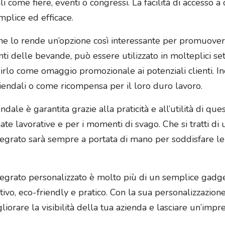
i come fiere, eventi o congressi. La facilità di accesso 
plice ed efficace.
 che lo rende un’opzione così interessante per promuovere
i delle bevande, può essere utilizzato in molteplici setto
buirlo come omaggio promozionale ai potenziali clienti. 
ziendali o come ricompensa per il loro duro lavoro.
ale è garantita grazie alla praticità e all’utilità di que
e lavorative e per i momenti di svago. Che si tratti di 
 integrato sarà sempre a portata di mano per soddisfare 
tegrato personalizzato è molto più di un semplice gadge
o, eco-friendly e pratico. Con la sua personalizzazione, 
orare la visibilità della tua azienda e lasciare un’impre