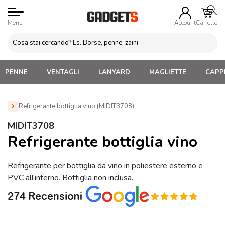
Menu
Account
Carrello
PENNE
VENTAGLI
LANYARD
MAGLIETTE
CAPPE
Refrigerante bottiglia vino (MIDIT3708)
Home
»
Gadget Vino
»
Ice Bag Personalizzate
»
MIDIT3708
Refrigerante bottiglia vino (MIDIT3708)
Refrigerante bottiglia vino
Refrigerante per bottiglia da vino in poliestere esterno e
PVC all’interno. Bottiglia non inclusa.