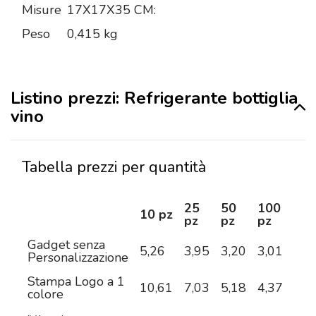
Misure
17X17X35 CM:
Peso
0,415 kg
Listino prezzi: Refrigerante bottiglia
vino
Tabella prezzi per quantità
25
50
100
25
10 pz
pz
pz
pz
pz
Gadget senza
5,26
3,95
3,20
3,01
2,7
Personalizzazione
Stampa Logo a 1
10,61
7,03
5,18
4,37
3,6
colore