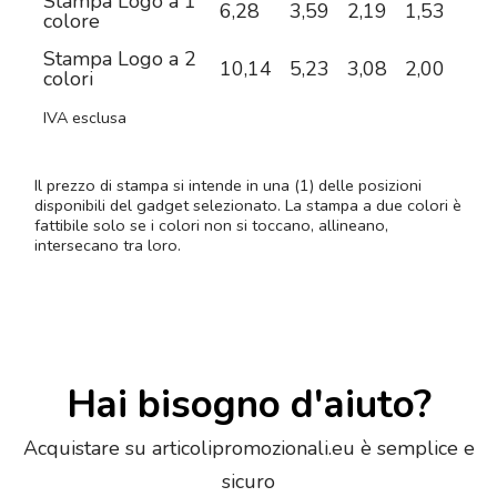
Stampa Logo a 1
6,28
3,59
2,19
1,53
1,0
colore
Stampa Logo a 2
10,14
5,23
3,08
2,00
1,2
colori
IVA esclusa
Il prezzo di stampa si intende in una (1) delle posizioni
disponibili del gadget selezionato. La stampa a due colori è
fattibile solo se i colori non si toccano, allineano,
intersecano tra loro.
Hai bisogno d'aiuto?
Acquistare su articolipromozionali.eu è semplice e
sicuro