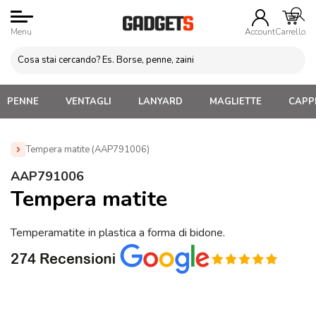
Menu
Account
Carrello
PENNE
VENTAGLI
LANYARD
MAGLIETTE
CAPPE
Tempera matite (AAP791006)
Home
»
Gadget da Ufficio
»
Oggetti vari da Ufficio
»
AAP791006
Tempera matite (AAP791006)
Tempera matite
Temperamatite in plastica a forma di bidone.