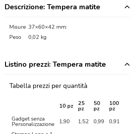
Descrizione: Tempera matite
Misure
37×60×42 mm:
Peso
0,02 kg
Listino prezzi: Tempera matite
Tabella prezzi per quantità
25
50
100
25
10 pz
pz
pz
pz
pz
Gadget senza
1,90
1,52
0,99
0,91
0,7
Personalizzazione