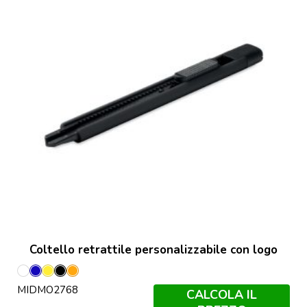
Coltello retrattile personalizzabile con logo
Bianco
Blu
Giallo
Nero
Arancio
MIDMO2768
CALCOLA IL