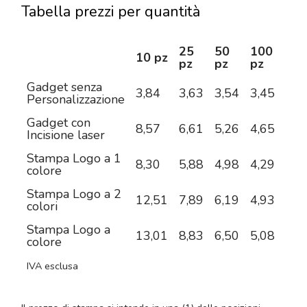
Tabella prezzi per quantità
25
50
100
25
10 pz
pz
pz
pz
pz
Gadget senza
3,84
3,63
3,54
3,45
3,2
Personalizzazione
Gadget con
8,57
6,61
5,26
4,65
3,9
Incisione laser
Stampa Logo a 1
8,30
5,88
4,98
4,29
3,7
colore
Stampa Logo a 2
12,51
7,89
6,19
4,93
4,0
colori
Stampa Logo a
13,01
8,83
6,50
5,08
4,3
colore
IVA esclusa