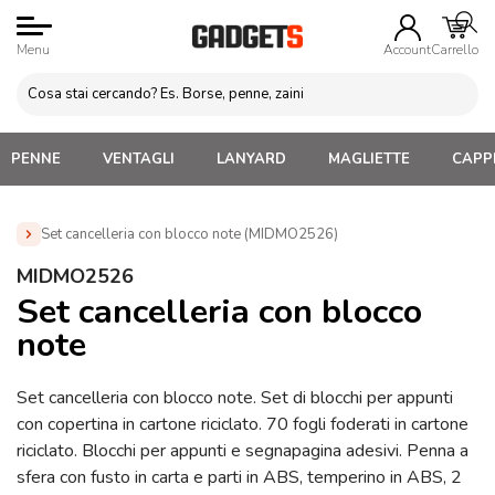
Menu
Account
Carrello
PENNE
VENTAGLI
LANYARD
MAGLIETTE
CAPPE
Set cancelleria con blocco note (MIDMO2526)
Home
»
Gadget da Ufficio
»
Oggetti vari da Ufficio
»
Set
MIDMO2526
cancelleria con blocco note (MIDMO2526)
Set cancelleria con blocco
note
Set cancelleria con blocco note. Set di blocchi per appunti
con copertina in cartone riciclato. 70 fogli foderati in cartone
riciclato. Blocchi per appunti e segnapagina adesivi. Penna a
sfera con fusto in carta e parti in ABS, temperino in ABS, 2