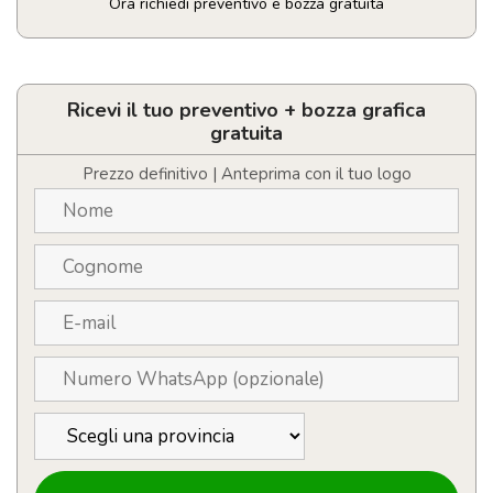
Ora richiedi preventivo e bozza gratuita
Set
cancelleria
con
blocco
Ricevi il tuo preventivo + bozza grafica
note
gratuita
quantità
Prezzo definitivo | Anteprima con il tuo logo