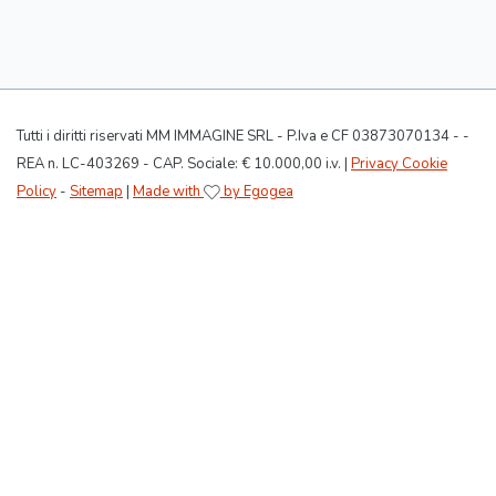
Tutti i diritti riservati MM IMMAGINE SRL - P.Iva e CF 03873070134 - -
REA n. LC-403269 - CAP. Sociale: € 10.000,00 i.v. |
Privacy Cookie
Policy
-
Sitemap
|
Made with
by Egogea