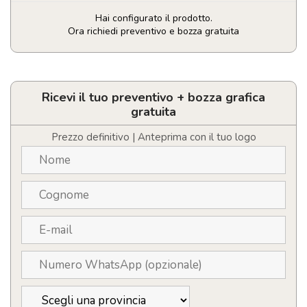
Hai configurato il prodotto.
Ora richiedi preventivo e bozza gratuita
Travel
tag
Xtorm
personalizzabile
Ricevi il tuo preventivo + bozza grafica
con
gratuita
logo
resistente
Prezzo definitivo | Anteprima con il tuo logo
all'acqua
quantità