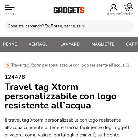
Menu
Account
Carrello
PENNE
VENTAGLI
LANYARD
MAGLIETTE
CAPPE
Travel tag Xtorm personalizzabile con logo resistente all’acqua (1244
Home
»
Gadget Tematici Personalizzabili
»
Gadget
124478
Personalizzati per Agenzie Viaggio
»
Travel tag Xtorm
Travel tag Xtorm
personalizzabile con logo resistente all’acqua (124478)
personalizzabile con logo
resistente all’acqua
Il travel tag Xtorm personalizzabile con logo resistente
all’acqua consente di tenere traccia facilmente degli oggetti
di valore, come valigie, portafogli o chiavi. È sufficiente