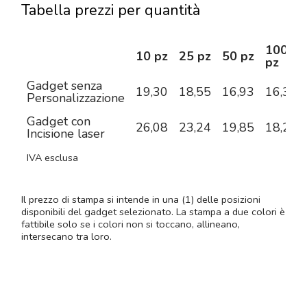
Tabella prezzi per quantità
100
10 pz
25 pz
50 pz
pz
Gadget senza
19,30
18,55
16,93
16,31
Personalizzazione
Gadget con
26,08
23,24
19,85
18,26
Incisione laser
IVA esclusa
Il prezzo di stampa si intende in una (1) delle posizioni
disponibili del gadget selezionato. La stampa a due colori è
fattibile solo se i colori non si toccano, allineano,
intersecano tra loro.