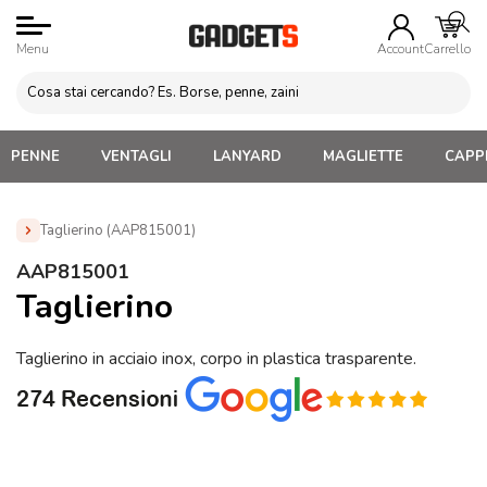
Menu
Account
Carrello
PENNE
VENTAGLI
LANYARD
MAGLIETTE
CAPPE
Taglierino (AAP815001)
Home
»
Gadget da Ufficio
»
Oggetti vari da Ufficio
»
AAP815001
Taglierino (AAP815001)
Taglierino
Taglierino in acciaio inox, corpo in plastica trasparente.