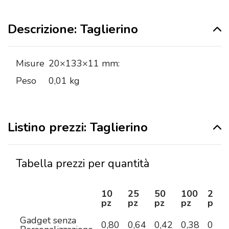
Descrizione: Taglierino
Misure
20×133×11 mm:
Peso
0,01 kg
Listino prezzi: Taglierino
Tabella prezzi per quantità
10
25
50
100
250
pz
pz
pz
pz
pz
Gadget senza
0,80
0,64
0,42
0,38
0,30