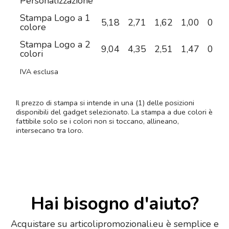
Personalizzazione
Stampa Logo a 1
5,18
2,71
1,62
1,00
0,59
colore
Stampa Logo a 2
9,04
4,35
2,51
1,47
0,83
colori
IVA esclusa
Il prezzo di stampa si intende in una (1) delle posizioni
disponibili del gadget selezionato. La stampa a due colori è
fattibile solo se i colori non si toccano, allineano,
intersecano tra loro.
Hai bisogno d'aiuto?
Acquistare su articolipromozionali.eu è semplice e