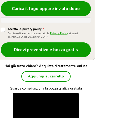
Carica il logo oppure invialo dopo
Accetto la privacy policy
*
Dichiaro di aver letto e accettato la
Privacy Policy
ai sensi
dell'art.13 D.lgs 2016/679 GDPR
Hai già tutto chiaro? Acquista direttamente online
Aggiungi al carrello
Guarda come funziona la bozza grafica gratuita