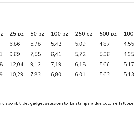
pz
25 pz
50 pz
100 pz
250 pz
500 pz
100
6,86
5,78
5,42
5,09
4,87
4,5
11
9,69
7,55
6,41
5,72
5,36
4,9
68
12,04
9,12
7,19
6,18
5,66
5,1
79
10,29
7,83
6,80
6,01
5,63
5,1
ni disponibili del gadget selezionato. La stampa a due colori è fattibile