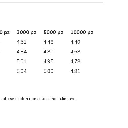
0 pz
3000 pz
5000 pz
10000 pz
5
4,51
4,48
4,40
5
4,84
4,80
4,68
7
5,01
4,95
4,78
3
5,04
5,00
4,91
 solo se i colori non si toccano, allineano,