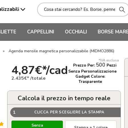
lizzabili
LIETTE
CAPPELLINI
OCCHIALI
BORSE MAR
»
Agenda mensile magnetica personalizzabile (MIDMO2886)
*IVA esclusa
500
4,87€*/cad
Prezzo Per:
Pezzi
Senza Personalizzazione
Gadget Colore:
2.435€* /totale
Trasparente
Calcola il prezzo in tempo reale
1
CLICCA PER SCEGLIERE LA STAMPA
Senza
Stampa a 1 colore