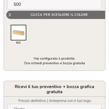
3
CLICCA PER SCEGLIERE IL COLORE
S/C
Hai configurato il prodotto.
Ora richiedi preventivo e bozza gratuita
Scatola
per
Tè
Zirkony
Ricevi il tuo preventivo + bozza grafica
quantità
gratuita
Prezzo definitivo | Anteprima con il tuo logo