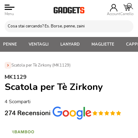
Menu
Account
Carrello
PENNE
VENTAGLI
LANYARD
MAGLIETTE
CAPPE
Scatola per Tè Zirkony (MK1129)
Home
»
Gadget Cucina
»
Salini, Pepini e Barattoli
»
MK1129
Scatola per Tè Zirkony (MK1129)
Scatola per Tè Zirkony
4 Scomparti