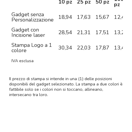
10 pz
25 pz
50 pz
pz
Gadget senza
18,94
17,63
15,67
12,41
Personalizzazione
Gadget con
28,54
21,31
17,51
13,29
Incisione laser
Stampa Logo a 1
30,34
22,03
17,87
13,48
colore
IVA esclusa
Il prezzo di stampa si intende in una (1) delle posizioni
disponibili del gadget selezionato. La stampa a due colori è
fattibile solo se i colori non si toccano, allineano,
intersecano tra loro.