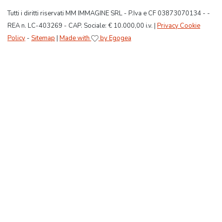
Tutti i diritti riservati MM IMMAGINE SRL - P.Iva e CF 03873070134 - -
REA n. LC-403269 - CAP. Sociale: € 10.000,00 i.v. |
Privacy Cookie
Policy
-
Sitemap
|
Made with
by Egogea