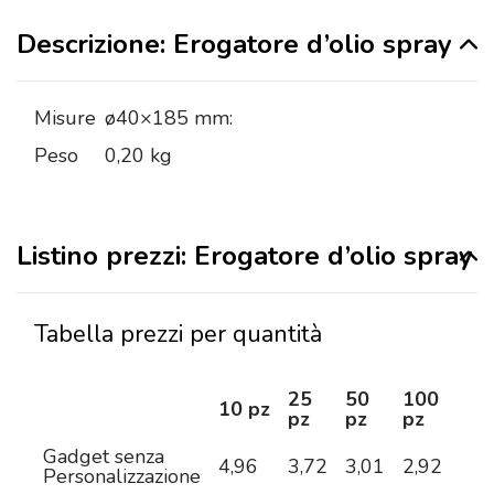
Descrizione: Erogatore d’olio spray
Misure
ø40×185 mm:
Peso
0,20 kg
Listino prezzi: Erogatore d’olio spray
Tabella prezzi per quantità
25
50
100
25
10 pz
pz
pz
pz
pz
Gadget senza
4,96
3,72
3,01
2,92
2,8
Personalizzazione