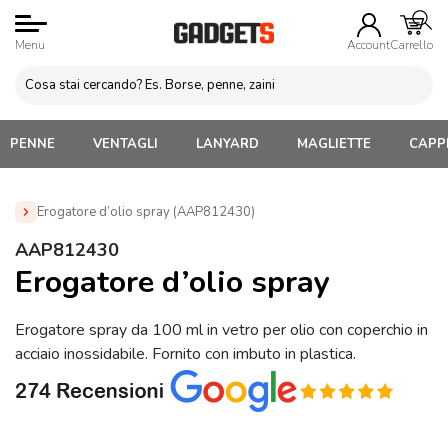
Menu
Account
Carrello
PENNE
VENTAGLI
LANYARD
MAGLIETTE
CAPPE
Erogatore d’olio spray (AAP812430)
Home
»
Gadget Cucina
»
Salini, Pepini e Barattoli
»
AAP812430
Erogatore d’olio spray (AAP812430)
Erogatore d’olio spray
Erogatore spray da 100 ml in vetro per olio con coperchio in
acciaio inossidabile. Fornito con imbuto in plastica.