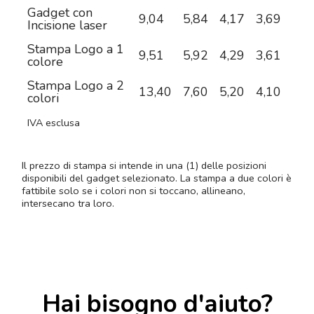
Gadget con
9,04
5,84
4,17
3,69
3,3
Incisione laser
Stampa Logo a 1
9,51
5,92
4,29
3,61
3,2
colore
Stampa Logo a 2
13,40
7,60
5,20
4,10
3,4
colori
IVA esclusa
Il prezzo di stampa si intende in una (1) delle posizioni
disponibili del gadget selezionato. La stampa a due colori è
fattibile solo se i colori non si toccano, allineano,
intersecano tra loro.
Hai bisogno d'aiuto?