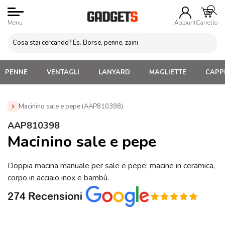
Menu
Account
Carrello
PENNE
VENTAGLI
LANYARD
MAGLIETTE
CAPPE
Macinino sale e pepe (AAP810398)
Home
»
Gadget Cucina
»
Salini, Pepini e Barattoli
»
AAP810398
Macinino sale e pepe (AAP810398)
Macinino sale e pepe
Doppia macina manuale per sale e pepe; macine in ceramica,
corpo in acciaio inox e bambù.