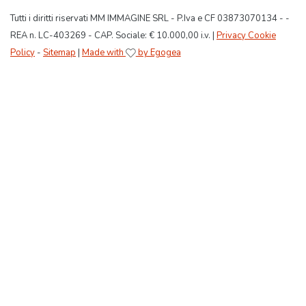
Tutti i diritti riservati MM IMMAGINE SRL - P.Iva e CF 03873070134 - -
REA n. LC-403269 - CAP. Sociale: € 10.000,00 i.v. |
Privacy Cookie
Policy
-
Sitemap
|
Made with
by Egogea