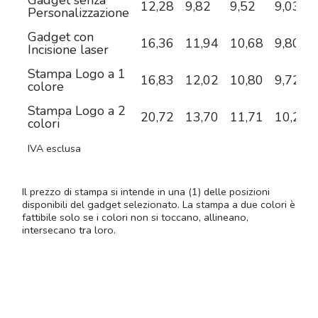
12,28
9,82
9,52
9,03
Personalizzazione
Gadget con
16,36
11,94
10,68
9,80
Incisione laser
Stampa Logo a 1
16,83
12,02
10,80
9,72
colore
Stampa Logo a 2
20,72
13,70
11,71
10,21
colori
IVA esclusa
Il prezzo di stampa si intende in una (1) delle posizioni
disponibili del gadget selezionato. La stampa a due colori è
fattibile solo se i colori non si toccano, allineano,
intersecano tra loro.