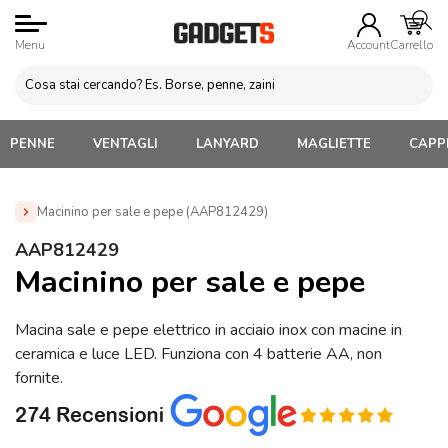
Menu
Account
Carrello
PENNE
VENTAGLI
LANYARD
MAGLIETTE
CAPPE
Macinino per sale e pepe (AAP812429)
Home
»
Gadget Cucina
»
Salini, Pepini e Barattoli
»
AAP812429
Macinino per sale e pepe (AAP812429)
Macinino per sale e pepe
Macina sale e pepe elettrico in acciaio inox con macine in
ceramica e luce LED. Funziona con 4 batterie AA, non
fornite.