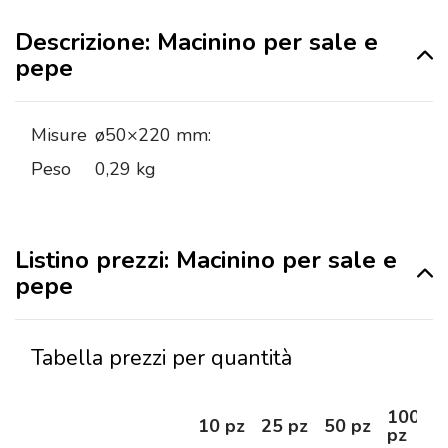
Descrizione: Macinino per sale e
pepe
Misure
ø50×220 mm:
Peso
0,29 kg
Listino prezzi: Macinino per sale e
pepe
Tabella prezzi per quantità
100
10 pz
25 pz
50 pz
pz