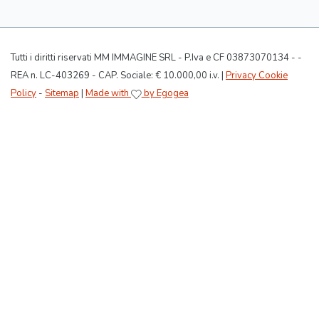
Tutti i diritti riservati MM IMMAGINE SRL - P.Iva e CF 03873070134 - -
REA n. LC-403269 - CAP. Sociale: € 10.000,00 i.v. |
Privacy Cookie
Policy
-
Sitemap
|
Made with
by Egogea