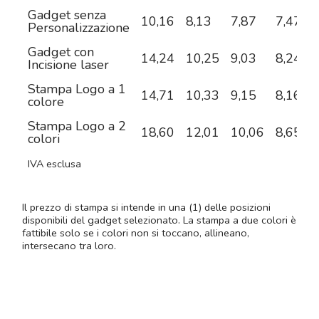
Gadget senza
10,16
8,13
7,87
7,47
6
Personalizzazione
Gadget con
14,24
10,25
9,03
8,24
7
Incisione laser
Stampa Logo a 1
14,71
10,33
9,15
8,16
7
colore
Stampa Logo a 2
18,60
12,01
10,06
8,65
7
colori
IVA esclusa
Il prezzo di stampa si intende in una (1) delle posizioni
disponibili del gadget selezionato. La stampa a due colori è
fattibile solo se i colori non si toccano, allineano,
intersecano tra loro.