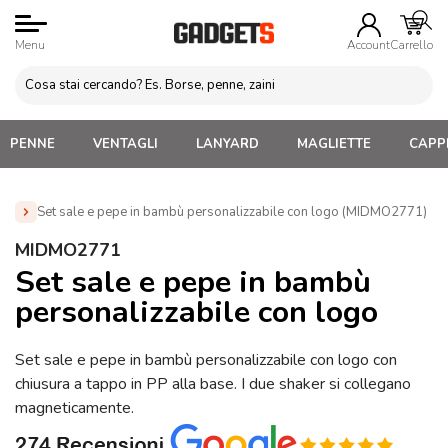
Menu
Account
Carrello
PENNE
VENTAGLI
LANYARD
MAGLIETTE
CAPPE
Set sale e pepe in bambù personalizzabile con logo (MIDMO2771)
Home
»
Gadget Cucina
»
Salini, Pepini e Barattoli
»
Set
MIDMO2771
sale e pepe in bambù personalizzabile con logo (MIDMO2771)
Set sale e pepe in bambù
personalizzabile con logo
Set sale e pepe in bambù personalizzabile con logo con
chiusura a tappo in PP alla base. I due shaker si collegano
magneticamente.