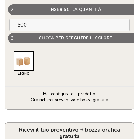
2
INSERISCI LA QUANTITÀ
3
CLICCA PER SCEGLIERE IL COLORE
LEGNO
Hai configurato il prodotto.
Ora richiedi preventivo e bozza gratuita
Set
sale
e
pepe
Ricevi il tuo preventivo + bozza grafica
in
gratuita