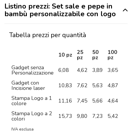
Listino prezzi: Set sale e pepe in
bambù personalizzabile con logo
Tabella prezzi per quantità
25
50
100
25
10 pz
pz
pz
pz
pz
Gadget senza
6,08
4,62
3,89
3,65
3,4
Personalizzazione
Gadget con
10,83
7,62
5,63
4,87
4,1
Incisione laser
Stampa Logo a 1
11,16
7,45
5,66
4,64
4,0
colore
Stampa Logo a 2
15,73
9,80
7,23
5,42
4,5
colori
IVA esclusa