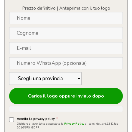
bambù
personalizzabile
Prezzo definitivo | Anteprima con il tuo logo
con
logo
quantità
Carica il logo oppure invialo dopo
Accetto la privacy policy
*
Dichiaro di aver letto e accettato la
Privacy Policy
ai sensi dell'art.13 D.lgs
2016/679 GDPR