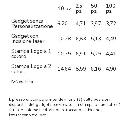
25
50
100
25
10 pz
pz
pz
pz
pz
Gadget senza
6,20
4,71
3,97
3,72
3,5
Personalizzazione
Gadget con
10,28
6,83
5,13
4,49
4,0
Incisione laser
Stampa Logo a 1
10,75
6,91
5,25
4,41
3,8
colore
Stampa Logo a 2
14,64
8,59
6,16
4,90
4,1
colori
IVA esclusa
Il prezzo di stampa si intende in una (1) delle posizioni
disponibili del gadget selezionato. La stampa a due colori è
fattibile solo se i colori non si toccano, allineano,
intersecano tra loro.