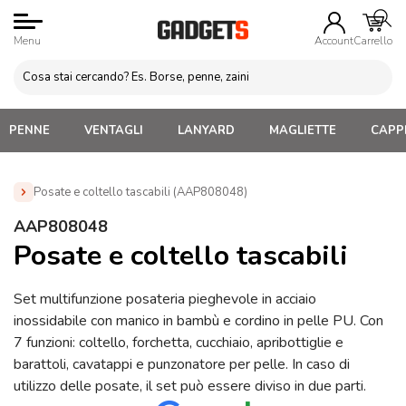
Menu
Account
Carrello
PENNE
VENTAGLI
LANYARD
MAGLIETTE
CAPPE
Posate e coltello tascabili (AAP808048)
Home
»
Gadget Cucina
»
Posate, Timer Forno, Accessori
AAP808048
Cucina
»
Posate e coltello tascabili (AAP808048)
Posate e coltello tascabili
Set multifunzione posateria pieghevole in acciaio
inossidabile con manico in bambù e cordino in pelle PU. Con
7 funzioni: coltello, forchetta, cucchiaio, apribottiglie e
barattoli, cavatappi e punzonatore per pelle. In caso di
utilizzo delle posate, il set può essere diviso in due parti.