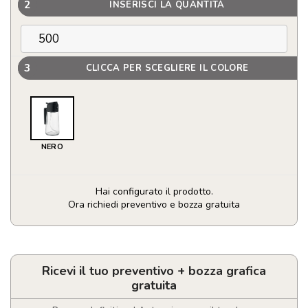
2
INSERISCI LA QUANTITÀ
3
CLICCA PER SCEGLIERE IL COLORE
NERO
Hai configurato il prodotto.
Ora richiedi preventivo e bozza gratuita
Dosatore
e
spruzzatore
di
Ricevi il tuo preventivo + bozza grafica
olio
gratuita
in
vetro