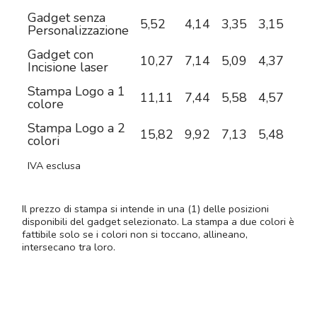
Gadget senza
5,52
4,14
3,35
3,15
2,9
Personalizzazione
Gadget con
10,27
7,14
5,09
4,37
3,6
Incisione laser
Stampa Logo a 1
11,11
7,44
5,58
4,57
3,9
colore
Stampa Logo a 2
15,82
9,92
7,13
5,48
4,5
colori
IVA esclusa
Il prezzo di stampa si intende in una (1) delle posizioni
disponibili del gadget selezionato. La stampa a due colori è
fattibile solo se i colori non si toccano, allineano,
intersecano tra loro.