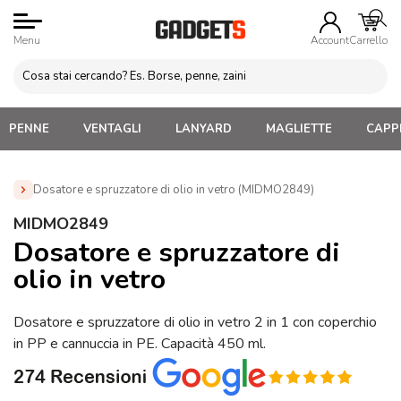
Menu
Account
Carrello
PENNE
VENTAGLI
LANYARD
MAGLIETTE
CAPPE
Dosatore e spruzzatore di olio in vetro (MIDMO2849)
Home
»
Gadget Cucina
»
Posate, Timer Forno, Accessori
MIDMO2849
Cucina
»
Dosatore e spruzzatore di olio in vetro
Dosatore e spruzzatore di
(MIDMO2849)
olio in vetro
Dosatore e spruzzatore di olio in vetro 2 in 1 con coperchio
in PP e cannuccia in PE. Capacità 450 ml.