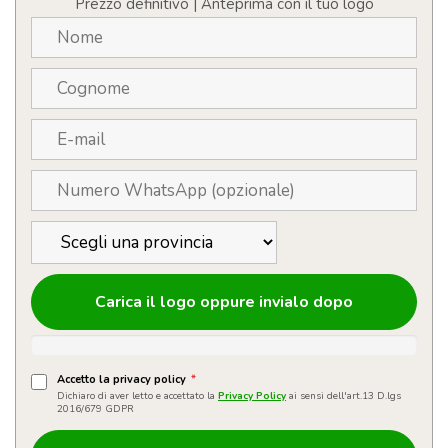
Prezzo definitivo | Anteprima con il tuo logo
quantità
Carica il logo oppure invialo dopo
Accetto la privacy policy
*
Dichiaro di aver letto e accettato la
Privacy Policy
ai sensi dell'art.13 D.lgs
2016/679 GDPR