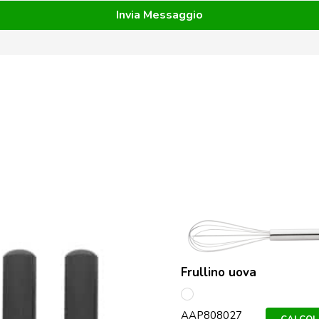
Frullino uova
multicolore
AAP808027