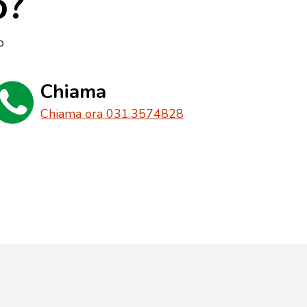
o?
o
Chiama
Chiama ora 031.3574828