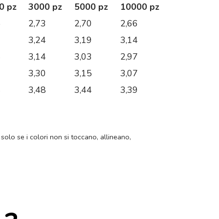
0 pz
3000 pz
5000 pz
10000 pz
5
2,73
2,70
2,66
1
3,24
3,19
3,14
4
3,14
3,03
2,97
3
3,30
3,15
3,07
4
3,48
3,44
3,39
 solo se i colori non si toccano, allineano,