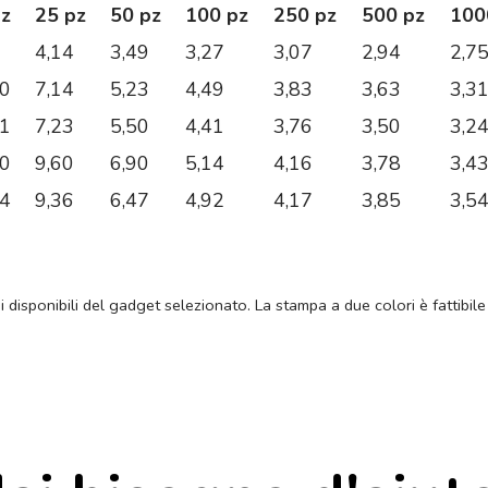
pz
25 pz
50 pz
100 pz
250 pz
500 pz
100
4,14
3,49
3,27
3,07
2,94
2,7
20
7,14
5,23
4,49
3,83
3,63
3,3
81
7,23
5,50
4,41
3,76
3,50
3,2
40
9,60
6,90
5,14
4,16
3,78
3,4
64
9,36
6,47
4,92
4,17
3,85
3,5
ni disponibili del gadget selezionato. La stampa a due colori è fattibile