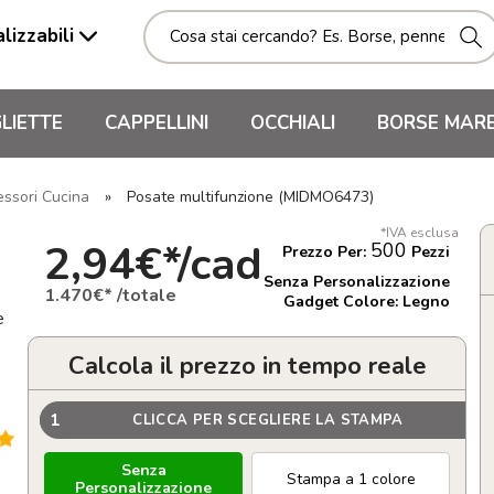
lizzabili
LIETTE
CAPPELLINI
OCCHIALI
BORSE MAR
essori Cucina
»
Posate multifunzione (MIDMO6473)
*IVA esclusa
2,94€*/cad
500
Prezzo Per:
Pezzi
Senza Personalizzazione
1.470€* /totale
Gadget Colore: Legno
e
Calcola il prezzo in tempo reale
1
CLICCA PER SCEGLIERE LA STAMPA
Senza
Stampa a 1 colore
Personalizzazione