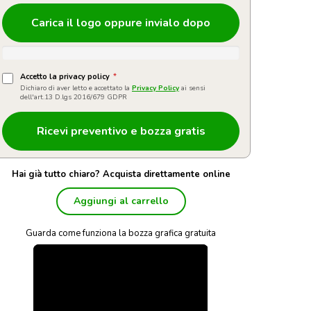
Carica il logo oppure invialo dopo
Accetto la privacy policy
*
Dichiaro di aver letto e accettato la
Privacy Policy
ai sensi
dell'art.13 D.lgs 2016/679 GDPR
Hai già tutto chiaro? Acquista direttamente online
Aggiungi al carrello
Guarda come funziona la bozza grafica gratuita