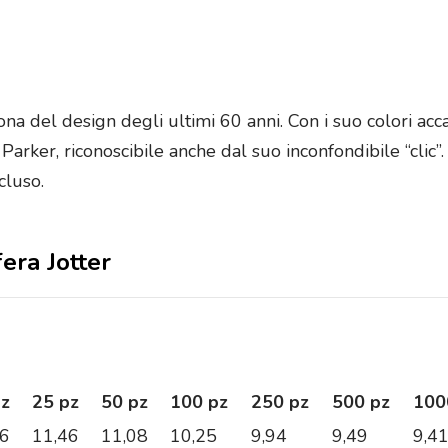
na del design degli ultimi 60 anni. Con i suo colori accatt
ker, riconoscibile anche dal suo inconfondibile “clic”. 
cluso.
fera Jotter
pz
25 pz
50 pz
100 pz
250 pz
500 pz
100
76
11,46
11,08
10,25
9,94
9,49
9,4