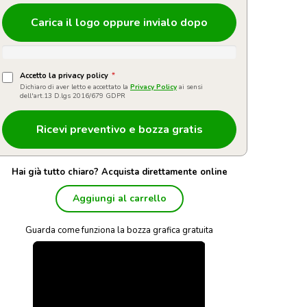
Carica il logo oppure invialo dopo
Accetto la privacy policy
*
Dichiaro di aver letto e accettato la
Privacy Policy
ai sensi
dell'art.13 D.lgs 2016/679 GDPR
Hai già tutto chiaro? Acquista direttamente online
Aggiungi al carrello
Guarda come funziona la bozza grafica gratuita