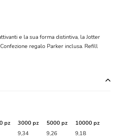
ivanti e la sua forma distintiva, la Jotter
Confezione regalo Parker inclusa. Refill
0 pz
3000 pz
5000 pz
10000 pz
1
9,34
9,26
9,18