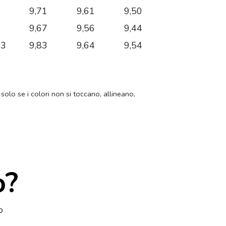
2
9,71
9,61
9,50
1
9,67
9,56
9,44
03
9,83
9,64
9,54
 solo se i colori non si toccano, allineano,
o?
o