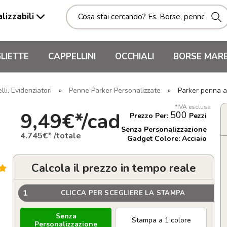
lizzabili
LIETTE
CAPPELLINI
OCCHIALI
BORSE MAR
li, Evidenziatori
»
Penne Parker Personalizzate
»
Parker penna a
*IVA esclusa
9,49€*/cad
500
Prezzo Per:
Pezzi
Senza Personalizzazione
4.745€* /totale
Gadget Colore: Acciaio
Calcola il prezzo in tempo reale
1
CLICCA PER SCEGLIERE LA STAMPA
Senza
Stampa a 1 colore
Personalizzazione