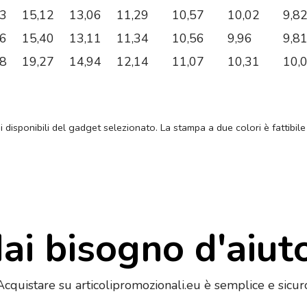
43
15,12
13,06
11,29
10,57
10,02
9,8
56
15,40
13,11
11,34
10,56
9,96
9,8
28
19,27
14,94
12,14
11,07
10,31
10,
ni disponibili del gadget selezionato. La stampa a due colori è fattibile
ai bisogno d'aiut
Acquistare su articolipromozionali.eu è semplice e sicur