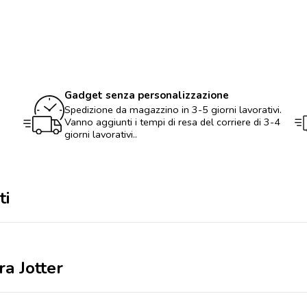
a
sfera
Jotter
quantità
Gadget senza personalizzazione
Spedizione da magazzino in 3-5 giorni lavorativi.
Vanno aggiunti i tempi di resa del corriere di 3-4
giorni lavorativi..
ti
ra Jotter