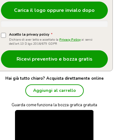
Carica il logo oppure invialo dopo
Accetto la privacy policy
*
Dichiaro di aver letto e accettato la
Privacy Policy
ai sensi
dell'art.13 D.lgs 2016/679 GDPR
Hai già tutto chiaro? Acquista direttamente online
Aggiungi al carrello
Guarda come funziona la bozza grafica gratuita