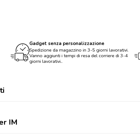
sfera
Parker
IM
quantità
Gadget senza personalizzazione
Spedizione da magazzino in 3-5 giorni lavorativi.
Vanno aggiunti i tempi di resa del corriere di 3-4
giorni lavorativi..
ti
er IM