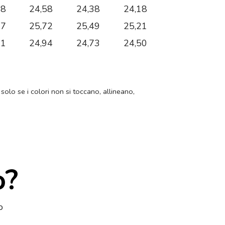
78
24,58
24,38
24,18
97
25,72
25,49
25,21
21
24,94
24,73
24,50
 solo se i colori non si toccano, allineano,
o?
o