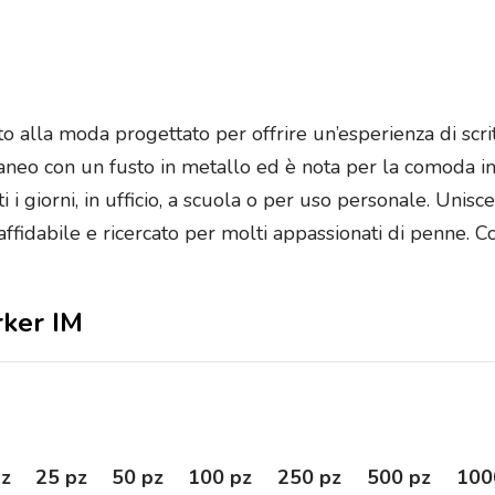
 alla moda progettato per offrire un’esperienza di scrit
eo con un fusto in metallo ed è nota per la comoda imp
i i giorni, in ufficio, a scuola o per uso personale. Unisce
ffidabile e ricercato per molti appassionati di penne. Co
rker IM
pz
25 pz
50 pz
100 pz
250 pz
500 pz
100