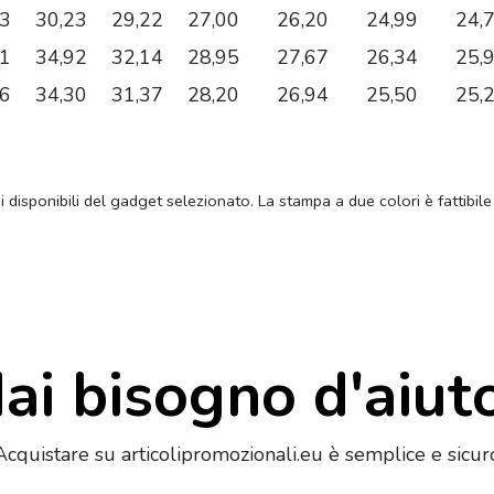
03
30,23
29,22
27,00
26,20
24,99
24,
81
34,92
32,14
28,95
27,67
26,34
25,
96
34,30
31,37
28,20
26,94
25,50
25,
ni disponibili del gadget selezionato. La stampa a due colori è fattibile
ai bisogno d'aiut
Acquistare su articolipromozionali.eu è semplice e sicur