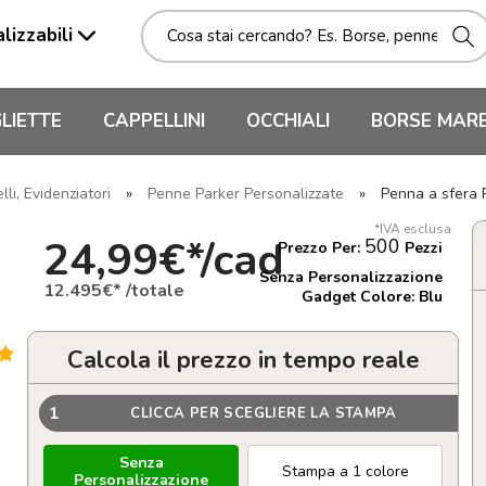
lizzabili
LIETTE
CAPPELLINI
OCCHIALI
BORSE MAR
li, Evidenziatori
»
Penne Parker Personalizzate
»
Penna a sfera 
*IVA esclusa
24,99€*/cad
500
Prezzo Per:
Pezzi
Senza Personalizzazione
12.495€* /totale
Gadget Colore: Blu
Calcola il prezzo in tempo reale
1
CLICCA PER SCEGLIERE LA STAMPA
Senza
Stampa a 1 colore
Personalizzazione