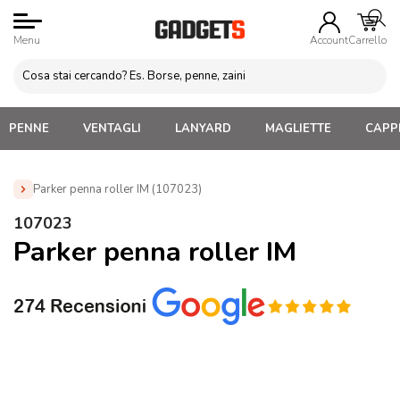
Menu
Account
Carrello
PENNE
VENTAGLI
LANYARD
MAGLIETTE
CAPPE
Parker penna roller IM (107023)
Home
»
Penne Personalizzate con LOGO, Matite, Pastelli,
107023
Evidenziatori
»
Penne Parker Personalizzate
»
Parker penna
Parker penna roller IM
roller IM (107023)