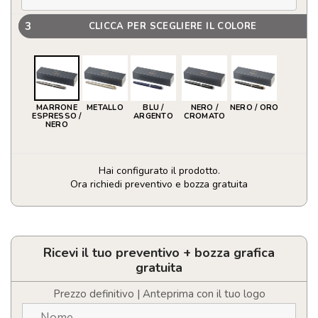
3
CLICCA PER SCEGLIERE IL COLORE
MARRONE
METALLO
BLU /
NERO /
NERO / ORO
ESPRESSO /
ARGENTO
CROMATO
NERO
Hai configurato il prodotto.
Ora richiedi preventivo e bozza gratuita
Parker
penna
roller
IM
Ricevi il tuo preventivo + bozza grafica
quantità
gratuita
Prezzo definitivo | Anteprima con il tuo logo