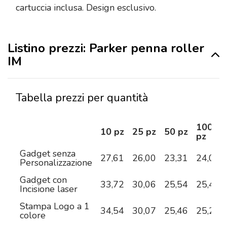
cartuccia inclusa. Design esclusivo.
Listino prezzi: Parker penna roller
IM
Tabella prezzi per quantità
100
10 pz
25 pz
50 pz
pz
Gadget senza
27,61
26,00
23,31
24,03
Personalizzazione
Gadget con
33,72
30,06
25,54
25,43
Incisione laser
Stampa Logo a 1
34,54
30,07
25,46
25,23
colore