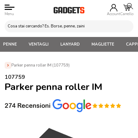
Menu
Account
Carrello
PENNE
VENTAGLI
LANYARD
MAGLIETTE
CAPPE
Parker penna roller IM (107759)
Home
»
Penne Personalizzate con LOGO, Matite, Pastelli,
107759
Evidenziatori
»
Penne Parker Personalizzate
»
Parker penna
Parker penna roller IM
roller IM (107759)