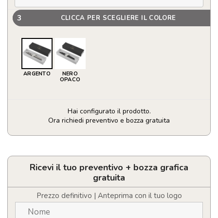
3
CLICCA PER SCEGLIERE IL COLORE
ARGENTO
NERO
OPACO
Hai configurato il prodotto.
Ora richiedi preventivo e bozza gratuita
Parker
penna
roller
IM
Ricevi il tuo preventivo + bozza grafica
quantità
gratuita
Prezzo definitivo | Anteprima con il tuo logo