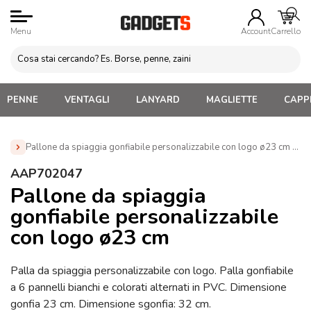
Menu
Account
Carrello
PENNE
VENTAGLI
LANYARD
MAGLIETTE
CAPPE
Pallone da spiaggia gonfiabile personalizzabile con logo ø23 cm (A
Home
»
Gadget Personalizzabili per l'Estate
»
Gonfiabili
AAP702047
Personalizzati
»
Pallone da spiaggia gonfiabile
Pallone da spiaggia
personalizzabile con logo ø23 cm (AAP702047)
gonfiabile personalizzabile
con logo ø23 cm
Palla da spiaggia personalizzabile con logo. Palla gonfiabile
a 6 pannelli bianchi e colorati alternati in PVC. Dimensione
gonfia 23 cm. Dimensione sgonfia: 32 cm.