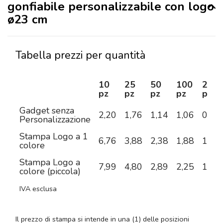
gonfiabile personalizzabile con logo
ø23 cm
Tabella prezzi per quantità
10
25
50
100
250
pz
pz
pz
pz
pz
Gadget senza
2,20
1,76
1,14
1,06
0,84
Personalizzazione
Stampa Logo a 1
6,76
3,88
2,38
1,88
1,34
colore
Stampa Logo a
7,99
4,80
2,89
2,25
1,70
colore (piccola)
IVA esclusa
Il prezzo di stampa si intende in una (1) delle posizioni