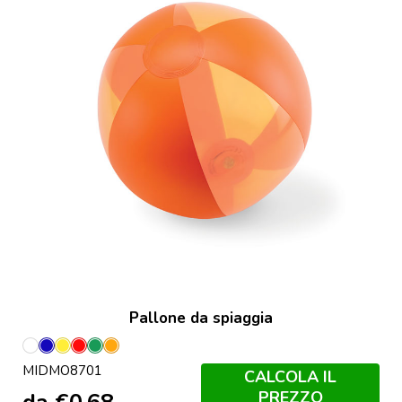
Pallone da spiaggia
Bianco
Blu
Giallo
Rosso
Verde
Arancio
MIDMO8701
CALCOLA IL
PREZZO