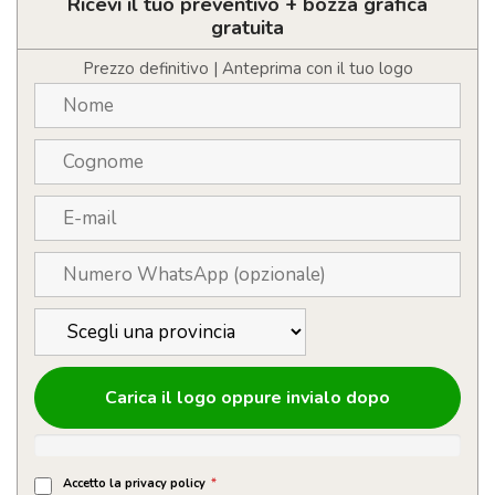
gonfiabile
Ricevi il tuo preventivo + bozza grafica
personalizzabile
gratuita
con
logo
Prezzo definitivo | Anteprima con il tuo logo
ø23
cm
quantità
Carica il logo oppure invialo dopo
Accetto la privacy policy
*