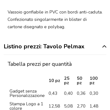
Vassoio gonfiabile in PVC con bordi anti-caduta.
Confezionato singolarmente in blister di
cartone disegnato e polybag.
Listino prezzi: Tavolo Pelmax
Tabella prezzi per quantità
25
50
100
25
10 pz
pz
pz
pz
pz
Gadget senza
0,43
0,40
0,36
0,30
0,2
Personalizzazione
Stampa Logo a 1
12,58
5,08
2,70
1,48
1,1
colore