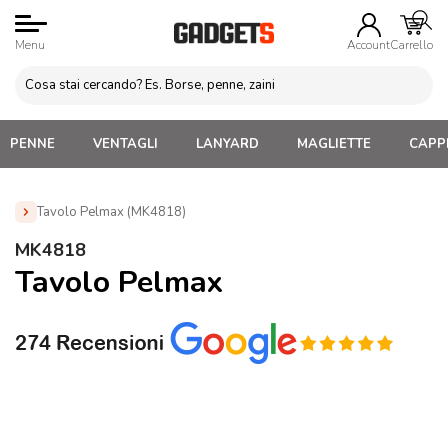
Menu
Account
Carrello
PENNE
VENTAGLI
LANYARD
MAGLIETTE
CAPPE
Tavolo Pelmax (MK4818)
Home
»
Gadget Personalizzabili per l'Estate
»
Gonfiabili
MK4818
Personalizzati
»
Tavolo Pelmax (MK4818)
Tavolo Pelmax