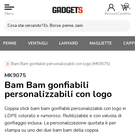
Menu
Account
Carrello
PENNE
VENTAGLI
LANYARD
MAGLIETTE
CAPPE
Bam Bam gonfiabili personalizzabili con logo (MK9075)
Home
»
Gadget Personalizzabili per l'Estate
»
Gadget
MK9075
Eventi sportivi sicurezza
»
Gadget per Tifosi Personalizzati
»
Bam Bam gonfiabili
Bam Bam gonfiabili personalizzabili con logo (MK9075)
personalizzabili con logo
Coppia stick bam bam gonfiabili personalizzabili con logo in
LDPE colorato e rumoroso. Riutilizzabile e con valvola di
gonfiaggio inclusa. La personalizzazione quotata è per
stampa su uno dei due bam bam della coppia.