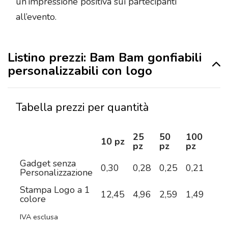
un’impressione positiva sui partecipanti
all’evento.
Listino prezzi: Bam Bam gonfiabili
personalizzabili con logo
Tabella prezzi per quantità
25
50
100
25
10 pz
pz
pz
pz
pz
Gadget senza
0,30
0,28
0,25
0,21
0,1
Personalizzazione
Stampa Logo a 1
12,45
4,96
2,59
1,49
1,1
colore
IVA esclusa