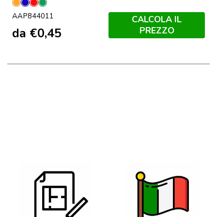
Arancione
Blu
Rosso
Verde
AAP844011
CALCOLA IL
PREZZO
da
€
0,45