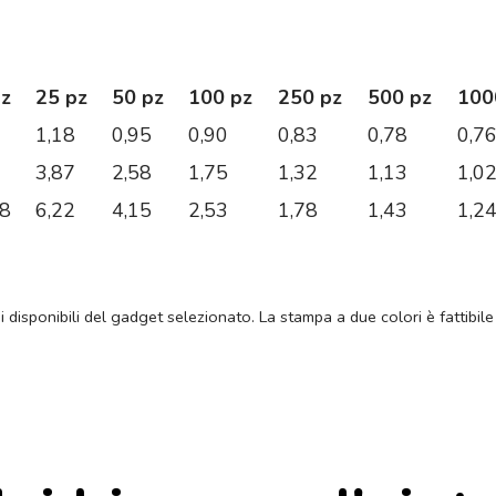
pz
25 pz
50 pz
100 pz
250 pz
500 pz
100
1,18
0,95
0,90
0,83
0,78
0,7
3,87
2,58
1,75
1,32
1,13
1,0
08
6,22
4,15
2,53
1,78
1,43
1,2
ni disponibili del gadget selezionato. La stampa a due colori è fattibile