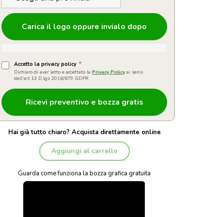
Carica il logo oppure invialo dopo
Accetto la privacy policy
*
Dichiaro di aver letto e accettato la
Privacy Policy
ai sensi
dell'art.13 D.lgs 2016/679 GDPR
Hai già tutto chiaro? Acquista direttamente online
Aggiungi al carrello
Guarda come funziona la bozza grafica gratuita