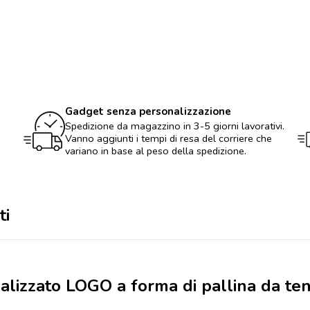
cacao
personalizzato
LOGO
a
forma
di
pallina
da
tennis
Gadget senza personalizzazione
quantità
Spedizione da magazzino in 3-5 giorni lavorativi.
Vanno aggiunti i tempi di resa del corriere che
variano in base al peso della spedizione.
ti
alizzato LOGO a forma di pallina da ten