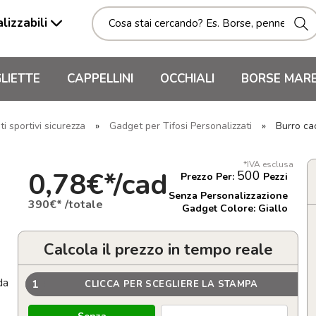
lizzabili
LIETTE
CAPPELLINI
OCCHIALI
BORSE MAR
i sportivi sicurezza
»
Gadget per Tifosi Personalizzati
»
Burro ca
*IVA esclusa
0,78€*/cad
500
Prezzo Per:
Pezzi
Senza Personalizzazione
390€* /totale
Gadget Colore: Giallo
Calcola il prezzo in tempo reale
da
1
CLICCA PER SCEGLIERE LA STAMPA