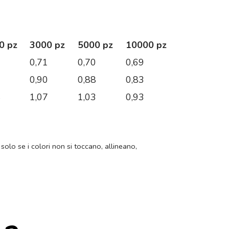
0 pz
3000 pz
5000 pz
10000 pz
6
0,71
0,70
0,69
2
0,90
0,88
0,83
4
1,07
1,03
0,93
 solo se i colori non si toccano, allineano,