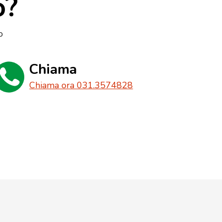
o?
o
Chiama
Chiama ora 031.3574828