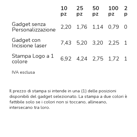
10
25
50
100
250
pz
pz
pz
pz
pz
Gadget senza
2,20
1,76
1,14
0,79
0,75
Personalizzazione
Gadget con
7,43
5,20
3,20
2,25
1,57
Incisione laser
Stampa Logo a 1
6,92
4,24
2,75
1,72
1,32
colore
IVA esclusa
Il prezzo di stampa si intende in una (1) delle posizioni
disponibili del gadget selezionato. La stampa a due colori è
fattibile solo se i colori non si toccano, allineano,
intersecano tra loro.