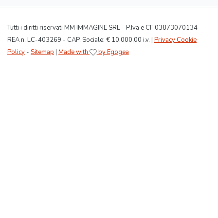
Tutti i diritti riservati MM IMMAGINE SRL - P.Iva e CF 03873070134 - -
REA n. LC-403269 - CAP. Sociale: € 10.000,00 i.v. |
Privacy Cookie
Policy
-
Sitemap
|
Made with
by Egogea