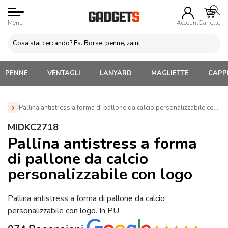
Menu
Account
Carrello
PENNE
VENTAGLI
LANYARD
MAGLIETTE
CAPPE
Pallina antistress a forma di pallone da calcio personalizzabile con 
Home
»
Antistress Personalizzati
»
Gadget Eventi sportivi
MIDKC2718
sicurezza
»
Gadget per Tifosi Personalizzati
»
Pallina
Pallina antistress a forma
antistress a forma di pallone da calcio personalizzabile con logo
di pallone da calcio
(MIDKC2718)
personalizzabile con logo
Pallina antistress a forma di pallone da calcio
personalizzabile con logo. In PU.