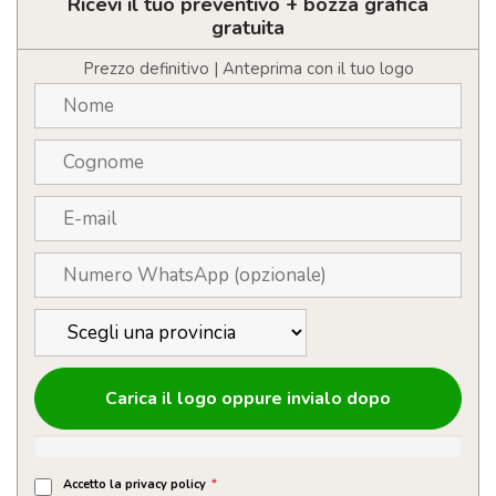
forma
Ricevi il tuo preventivo + bozza grafica
di
gratuita
pallone
da
Prezzo definitivo | Anteprima con il tuo logo
calcio
personalizzabile
con
logo
quantità
Carica il logo oppure invialo dopo
Accetto la privacy policy
*