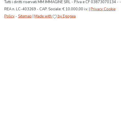
Tutti i diritti riservati MM IMMAGINE SRL - P.Iva e CF 03873070134 - -
REA n. LC-403269 - CAP. Sociale: € 10.000,00 i.v. |
Privacy Cookie
Policy
-
Sitemap
|
Made with
by Egogea