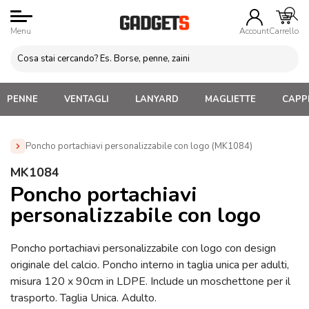
Menu
Account
Carrello
PENNE
VENTAGLI
LANYARD
MAGLIETTE
CAPPE
Poncho portachiavi personalizzabile con logo (MK1084)
Home
»
Gadget Eventi sportivi sicurezza
»
Gadget per Tifosi
MK1084
Personalizzati
»
Poncho portachiavi personalizzabile con logo
Poncho portachiavi
(MK1084)
personalizzabile con logo
Poncho portachiavi personalizzabile con logo con design
originale del calcio. Poncho interno in taglia unica per adulti,
misura 120 x 90cm in LDPE. Include un moschettone per il
trasporto. Taglia Unica. Adulto.