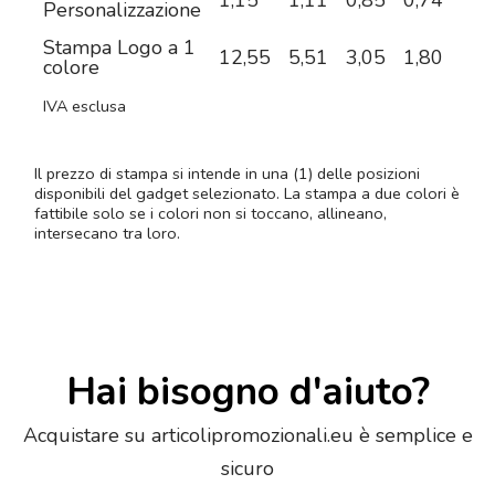
1,15
1,11
0,85
0,74
0,6
Personalizzazione
Stampa Logo a 1
12,55
5,51
3,05
1,80
1,3
colore
IVA esclusa
Il prezzo di stampa si intende in una (1) delle posizioni
disponibili del gadget selezionato. La stampa a due colori è
fattibile solo se i colori non si toccano, allineano,
intersecano tra loro.
Hai bisogno d'aiuto?
Acquistare su articolipromozionali.eu è semplice e
sicuro