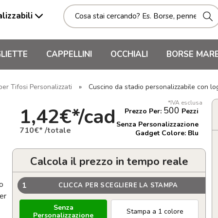
lizzabili
LIETTE
CAPPELLINI
OCCHIALI
BORSE MAR
er Tifosi Personalizzati
»
Cuscino da stadio personalizzabile con lo
*IVA esclusa
1,42€*/cad
500
Prezzo Per:
Pezzi
Senza Personalizzazione
710€* /totale
Gadget Colore: Blu
Calcola il prezzo in tempo reale
to
1
CLICCA PER SCEGLIERE LA STAMPA
er
Senza
Stampa a 1 colore
Personalizzazione