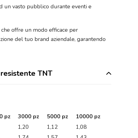
ad un vasto pubblico durante eventi e
e che offre un modo efficace per
azione del tuo brand aziendale, garantendo
n resistente TNT
0 pz
3000 pz
5000 pz
10000 pz
9
1,20
1,12
1,08
5
1,74
1,57
1,43