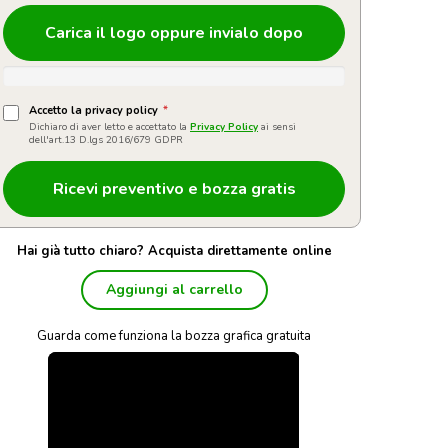
Carica il logo oppure invialo dopo
Accetto la privacy policy
*
Dichiaro di aver letto e accettato la
Privacy Policy
ai sensi
dell'art.13 D.lgs 2016/679 GDPR
Hai già tutto chiaro? Acquista direttamente online
Aggiungi al carrello
Guarda come funziona la bozza grafica gratuita