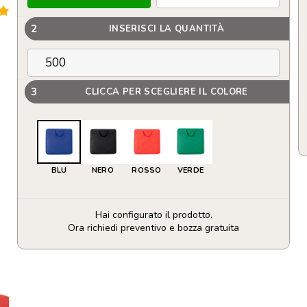
2
INSERISCI LA QUANTITÀ
3
CLICCA PER SCEGLIERE IL COLORE
BLU
NERO
ROSSO
VERDE
Hai configurato il prodotto.
Ora richiedi preventivo e bozza gratuita
Cuscino
da
stadio
personalizzabile
con