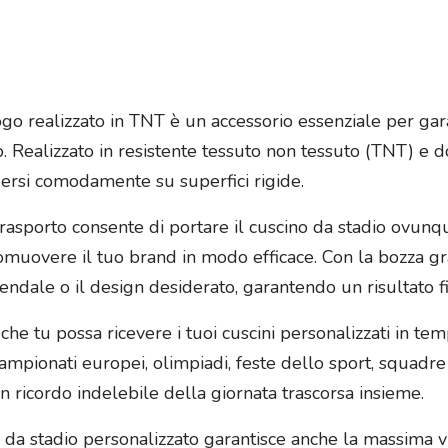
logo realizzato in TNT è un accessorio essenziale per ga
to. Realizzato in resistente tessuto non tessuto (TNT) e 
dersi comodamente su superfici rigide.
trasporto consente di portare il cuscino da stadio ovunq
omuovere il tuo brand in modo efficace. Con la bozza gra
iendale o il design desiderato, garantendo un risultato fi
a che tu possa ricevere i tuoi cuscini personalizzati in t
, campionati europei, olimpiadi, feste dello sport, squadre
 ricordo indelebile della giornata trascorsa insieme.
ino da stadio personalizzato garantisce anche la massima v