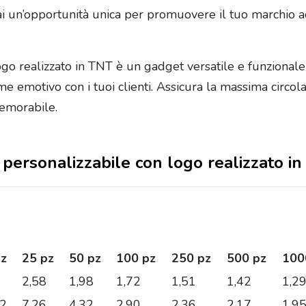
ai un’opportunità unica per promuovere il tuo marchio 
logo realizzato in TNT è un gadget versatile e funzional
 emotivo con i tuoi clienti. Assicura la massima circol
memorabile.
o personalizzabile con logo realizzato i
pz
25 pz
50 pz
100 pz
250 pz
500 pz
100
2,58
1,98
1,72
1,51
1,42
1,2
82
7,26
4,32
2,90
2,36
2,17
1,9