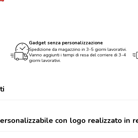
logo
realizzato
in
resistente
TNT
quantità
Gadget senza personalizzazione
Spedizione da magazzino in 3-5 giorni lavorativi.
Vanno aggiunti i tempi di resa del corriere di 3-4
giorni lavorativi.
ti
personalizzabile con logo realizzato in 