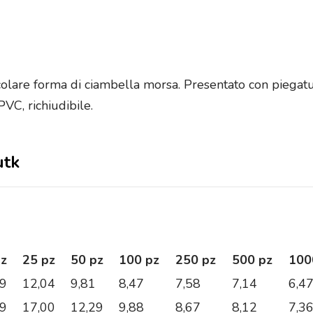
colare forma di ciambella morsa. Presentato con piegatu
VC, richiudibile.
utk
pz
25 pz
50 pz
100 pz
250 pz
500 pz
100
49
12,04
9,81
8,47
7,58
7,14
6,4
39
17,00
12,29
9,88
8,67
8,12
7,3