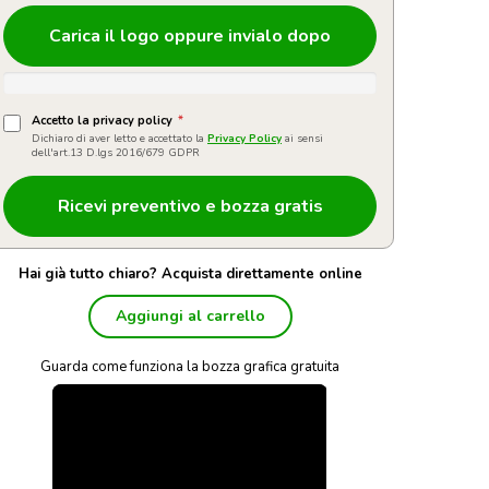
Carica il logo oppure invialo dopo
Accetto la privacy policy
*
Dichiaro di aver letto e accettato la
Privacy Policy
ai sensi
dell'art.13 D.lgs 2016/679 GDPR
Hai già tutto chiaro? Acquista direttamente online
Aggiungi al carrello
Guarda come funziona la bozza grafica gratuita