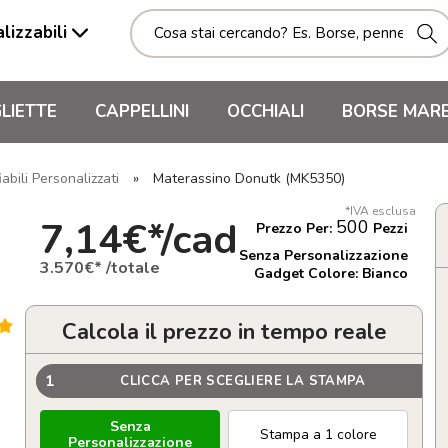
lizzabili
LIETTE
CAPPELLINI
OCCHIALI
BORSE MAR
abili Personalizzati
»
Materassino Donutk (MK5350)
*IVA esclusa
7,14€*/cad
500
Prezzo Per:
Pezzi
Senza Personalizzazione
3.570€* /totale
Gadget Colore: Bianco
Calcola il prezzo in tempo reale
1
CLICCA PER SCEGLIERE LA STAMPA
Senza
Stampa a 1 colore
Personalizzazione