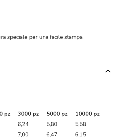
ra speciale per una facile stampa.
0 pz
3000 pz
5000 pz
10000 pz
7
6,24
5,80
5,58
6
7,00
6,47
6,15