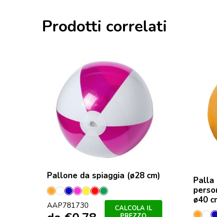
Prodotti correlati
Pallone da spiaggia (ø28 cm)
Palla 
perso
Arancione
Bianco
Blu
Fucsia
Giallo
Rosso
Verde
ø40 c
AAP781730
CALCOLA IL
PREZZO