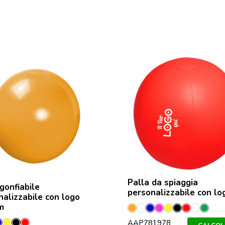
Palla da spiaggia
gonfiabile
personalizzabile con lo
nalizzabile con logo
m
Arancione
Bianco
Blu
Fucsia
Giallo
Nero
Rosso
Traspar
Verd
AAP781978