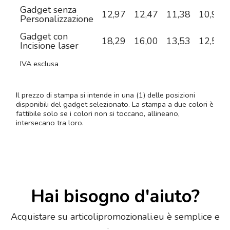
Gadget senza
12,97
12,47
11,38
10,96
Personalizzazione
Gadget con
18,29
16,00
13,53
12,51
Incisione laser
IVA esclusa
Il prezzo di stampa si intende in una (1) delle posizioni
disponibili del gadget selezionato. La stampa a due colori è
fattibile solo se i colori non si toccano, allineano,
intersecano tra loro.
Hai bisogno d'aiuto?
Acquistare su articolipromozionali.eu è semplice e