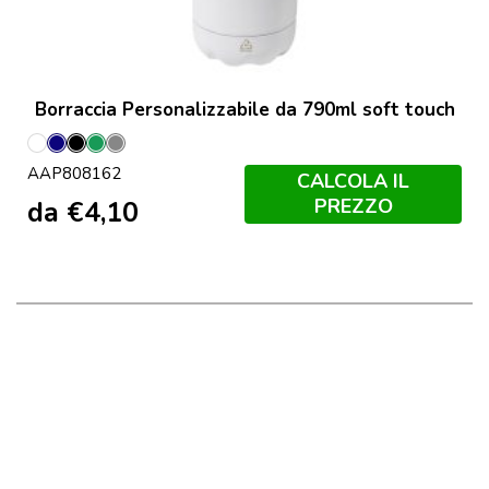
Borraccia Personalizzabile da 790ml soft touch
Bianco
Blu
Nero
Verde
Grigio
AAP808162
Scuro
CALCOLA IL
PREZZO
da
€
4,10