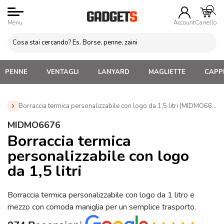
Menu
Account
Carrello
PENNE
VENTAGLI
LANYARD
MAGLIETTE
CAPPE
Borraccia termica personalizzabile con logo da 1,5 litri (MIDMO6676)
Home
»
Borracce personalizzate con logo. Economiche,
MIDMO6676
termiche, acciaio, alluminio
»
Borracce Termiche
Borraccia termica
Personalizzate
»
Borraccia termica personalizzabile con logo
personalizzabile con logo
da 1,5 litri (MIDMO6676)
da 1,5 litri
Borraccia termica personalizzabile con logo da 1 litro e
mezzo con comoda maniglia per un semplice trasporto.