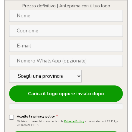
1,5
Prezzo definitivo | Anteprima con il tuo logo
litri
quantità
Carica il logo oppure invialo dopo
Accetto la privacy policy
*
Dichiaro di aver letto e accettato la
Privacy Policy
ai sensi dell'art.13 D.lgs
2016/679 GDPR