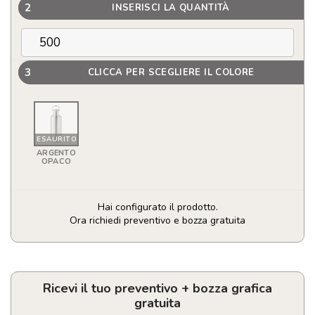
2
INSERISCI LA QUANTITÀ
3
CLICCA PER SCEGLIERE IL COLORE
ESAURITO
ARGENTO
OPACO
Hai configurato il prodotto.
Ora richiedi preventivo e bozza gratuita
Borraccia
termica
personalizzabile
con
Ricevi il tuo preventivo + bozza grafica
logo
gratuita
da