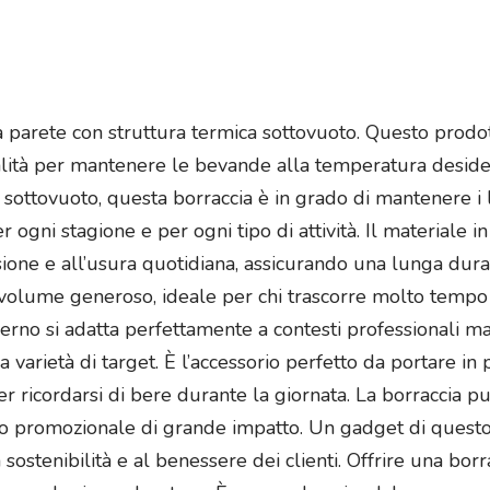
a parete con struttura termica sottovuoto. Questo prodot
ualità per mantenere le bevande alla temperatura desid
ottovuoto, questa borraccia è in grado di mantenere i l
ogni stagione e per ogni tipo di attività. Il materiale in
rrosione e all’usura quotidiana, assicurando una lunga du
olume generoso, ideale per chi trascorre molto tempo fuo
erno si adatta perfettamente a contesti professionali ma 
varietà di target. È l’accessorio perfetto da portare in 
 ricordarsi di bere durante la giornata. La borraccia pu
to promozionale di grande impatto. Un gadget di quest
 sostenibilità e al benessere dei clienti. Offrire una borr