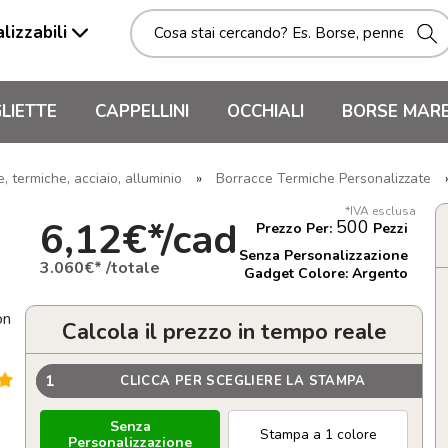
lizzabili
LIETTE
CAPPELLINI
OCCHIALI
BORSE MAR
 termiche, acciaio, alluminio
»
Borracce Termiche Personalizzate
*IVA esclusa
6,12€*/cad
500
Prezzo Per:
Pezzi
Senza Personalizzazione
3.060€* /totale
Gadget Colore: Argento
on
Calcola il prezzo in tempo reale
1
CLICCA PER SCEGLIERE LA STAMPA
Senza
Stampa a 1 colore
Personalizzazione