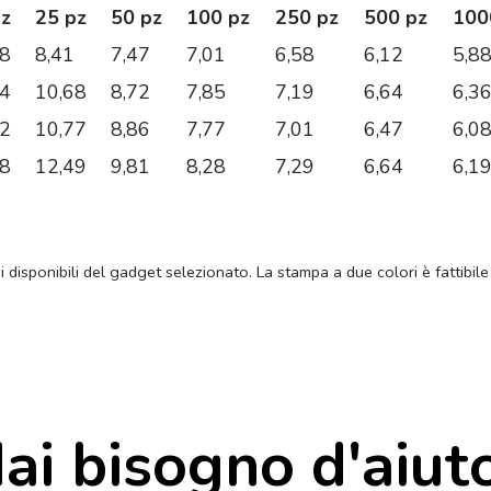
pz
25 pz
50 pz
100 pz
250 pz
500 pz
100
68
8,41
7,47
7,01
6,58
6,12
5,8
94
10,68
8,72
7,85
7,19
6,64
6,3
42
10,77
8,86
7,77
7,01
6,47
6,0
38
12,49
9,81
8,28
7,29
6,64
6,1
ni disponibili del gadget selezionato. La stampa a due colori è fattibile
ai bisogno d'aiut