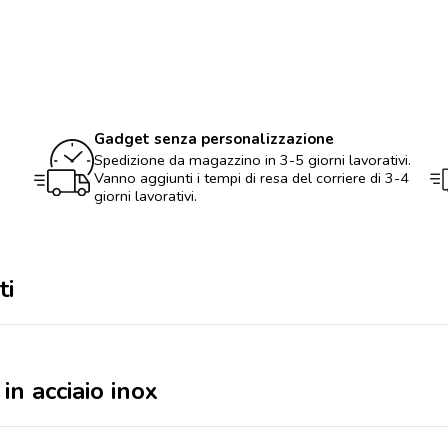
820ml
in
acciaio
inox
quantità
Gadget senza personalizzazione
Spedizione da magazzino in 3-5 giorni lavorativi.
Vanno aggiunti i tempi di resa del corriere di 3-4
giorni lavorativi.
ti
in acciaio inox