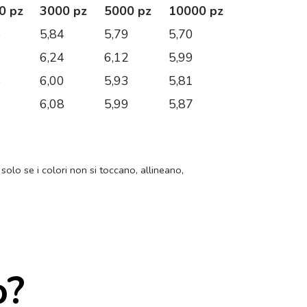
0 pz
3000 pz
5000 pz
10000 pz
8
5,84
5,79
5,70
6
6,24
6,12
5,99
8
6,00
5,93
5,81
9
6,08
5,99
5,87
 solo se i colori non si toccano, allineano,
o?