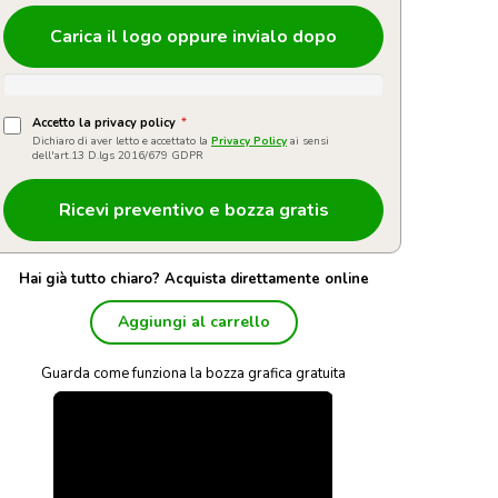
Carica il logo oppure invialo dopo
Accetto la privacy policy
*
Dichiaro di aver letto e accettato la
Privacy Policy
ai sensi
dell'art.13 D.lgs 2016/679 GDPR
Hai già tutto chiaro? Acquista direttamente online
Aggiungi al carrello
Guarda come funziona la bozza grafica gratuita