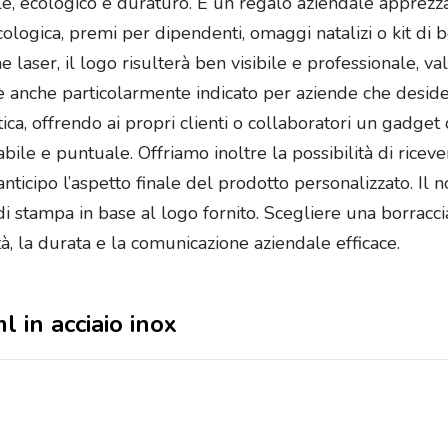
le, ecologico e duraturo. È un regalo aziendale apprezzat
ologica, premi per dipendenti, omaggi natalizi o kit di b
e laser, il logo risulterà ben visibile e professionale, v
è anche particolarmente indicato per aziende che deside
tica, offrendo ai propri clienti o collaboratori un gadget d
cciabile e puntuale. Offriamo inoltre la possibilità di ri
nticipo l’aspetto finale del prodotto personalizzato. Il 
di stampa in base al logo fornito. Scegliere una borracci
à, la durata e la comunicazione aziendale efficace.
l in acciaio inox