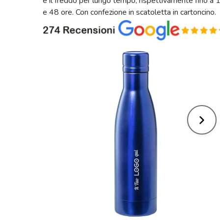
e il freddo per lungo tempo, rispettivamente fino a 
e 48 ore. Con confezione in scatoletta in cartoncino.