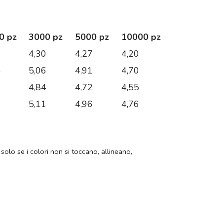
0 pz
3000 pz
5000 pz
10000 pz
3
4,30
4,27
4,20
5
5,06
4,91
4,70
9
4,84
4,72
4,55
3
5,11
4,96
4,76
 solo se i colori non si toccano, allineano,