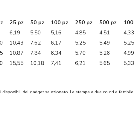
pz
25 pz
50 pz
100 pz
250 pz
500 pz
100
6,19
5,50
5,16
4,85
4,51
4,3
70
10,43
7,62
6,17
5,25
5,49
5,2
75
10,87
7,84
6,34
5,70
5,26
4,9
90
15,55
10,18
7,41
6,21
5,65
5,3
ni disponibili del gadget selezionato. La stampa a due colori è fattibile