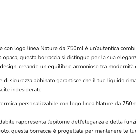
e con logo linea Nature da 750ml è un’autentica combinazi
ca opaca, questa borraccia si distingue per la sua elegan
design, creando un equilibrio armonioso tra modernità 
e di sicurezza abbinato garantisce che il tuo liquido rima
scite indesiderate.
a termica personalizzabile con logo linea Nature da 750m
sidabile rappresenta l’epitome dell’eleganza e della funz
uoto, questa borraccia è progettata per mantenere le t