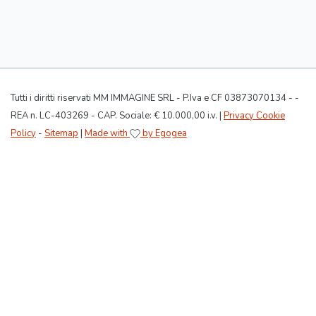
Tutti i diritti riservati MM IMMAGINE SRL - P.Iva e CF 03873070134 - -
REA n. LC-403269 - CAP. Sociale: € 10.000,00 i.v. |
Privacy Cookie
Policy
-
Sitemap
|
Made with
by Egogea