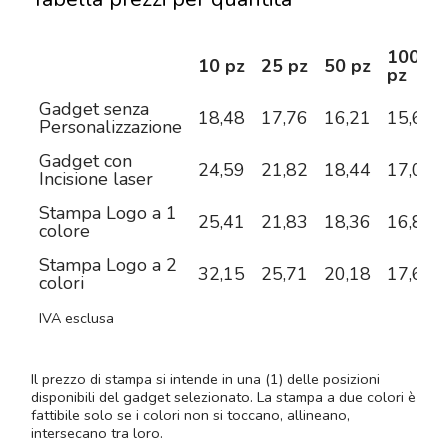
100
10 pz
25 pz
50 pz
pz
Gadget senza
18,48
17,76
16,21
15,62
Personalizzazione
Gadget con
24,59
21,82
18,44
17,02
Incisione laser
Stampa Logo a 1
25,41
21,83
18,36
16,82
colore
Stampa Logo a 2
32,15
25,71
20,18
17,65
colori
IVA esclusa
Il prezzo di stampa si intende in una (1) delle posizioni
disponibili del gadget selezionato. La stampa a due colori è
fattibile solo se i colori non si toccano, allineano,
intersecano tra loro.