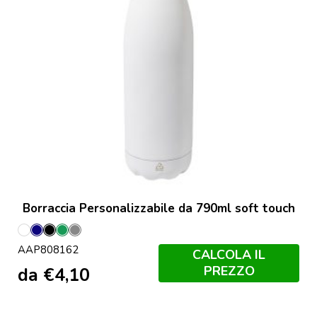
Borraccia Personalizzabile da 790ml soft touch
Bianco
Blu
Nero
Verde
Grigio
AAP808162
Scuro
CALCOLA IL
PREZZO
da
€
4,10