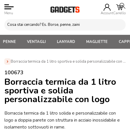
Menu
Account
Carrello
PENNE
VENTAGLI
LANYARD
MAGLIETTE
CAPPE
Borraccia termica da 1 litro sportiva e solida personalizzabile con lo
Home
»
Borracce personalizzate con logo. Economiche,
100673
termiche, acciaio, alluminio
»
Borracce Termiche
Borraccia termica da 1 litro
Personalizzate
»
Borraccia termica da 1 litro sportiva e solida
sportiva e solida
personalizzabile con logo (100673)
personalizzabile con logo
Borraccia termica da 1 litro solida e personalizzabile con
logo a doppia parete con struttura in acciaio inossidabile e
isolamento sottovuoti in rame.