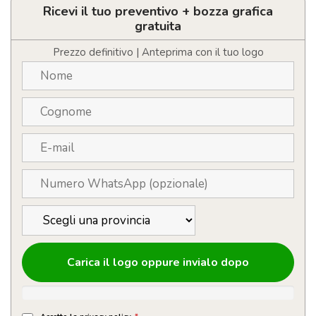
1
Ricevi il tuo preventivo + bozza grafica
litro
gratuita
sportiva
e
Prezzo definitivo | Anteprima con il tuo logo
solida
personalizzabile
con
logo
quantità
Carica il logo oppure invialo dopo