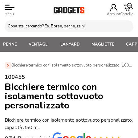
Menu
Account
Carrello
PENNE
VENTAGLI
LANYARD
MAGLIETTE
CAPPE
Bicchiere termico con isolamento sottovuoto personalizzato (100455)
Home
»
Tazze e bicchieri
»
Tazze e Bicchieri termici
»
100455
Bicchiere termico con isolamento sottovuoto personalizzato
Bicchiere termico con
(100455)
isolamento sottovuoto
personalizzato
Bicchiere termico con isolamento sottovuoto personalizzato,
capacità 350 ml.