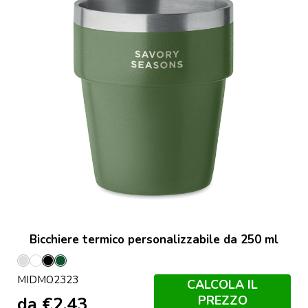
Bicchiere termico personalizzabile da 250 ml
Argento
Bianco
Nero
Verde
MIDMO2323
Opaco
Scuro
CALCOLA IL
PREZZO
da
€
2,43