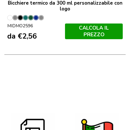
Bicchiere termico da 300 ml personalizzabile con
logo
Bianco
Grigio
Nero
Petrolio
Verde
Francese
Grigio
MIDMO2596
Scuro
Navy
Pietra
CALCOLA IL
PREZZO
da
€
2,56