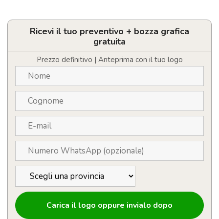
Bicchiere
termico
personalizzato
con
Ricevi il tuo preventivo + bozza grafica
LOGO
gratuita
da
300
Prezzo definitivo | Anteprima con il tuo logo
ml
quantità
Carica il logo oppure invialo dopo