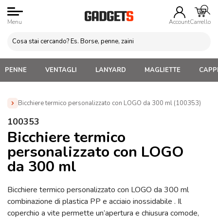
Menu
Account
Carrello
PENNE
VENTAGLI
LANYARD
MAGLIETTE
CAPPE
Bicchiere termico personalizzato con LOGO da 300 ml (100353)
Home
»
Tazze e bicchieri
»
Tazze e Bicchieri termici
»
100353
Bicchiere termico personalizzato con LOGO da 300 ml
Bicchiere termico
(100353)
personalizzato con LOGO
da 300 ml
Bicchiere termico personalizzato con LOGO da 300 ml
combinazione di plastica PP e acciaio inossidabile . Il
coperchio a vite permette un’apertura e chiusura comode,