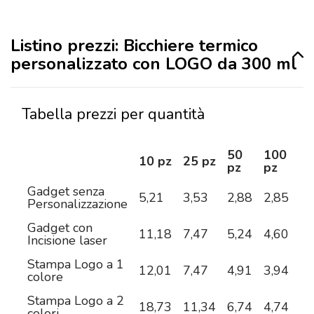
Listino prezzi: Bicchiere termico
personalizzato con LOGO da 300 ml
Tabella prezzi per quantità
50
100
2
10 pz
25 pz
pz
pz
pz
Gadget senza
5,21
3,53
2,88
2,85
2,
Personalizzazione
Gadget con
11,18
7,47
5,24
4,60
4,
Incisione laser
Stampa Logo a 1
12,01
7,47
4,91
3,94
3,
colore
Stampa Logo a 2
18,73
11,34
6,74
4,74
3,
colori