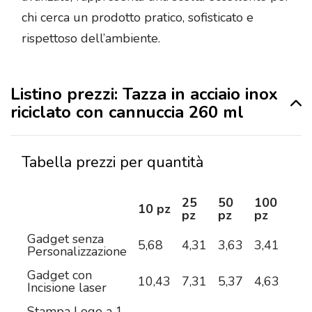
chi cerca un prodotto pratico, sofisticato e
rispettoso dell’ambiente.
Listino prezzi: Tazza in acciaio inox
riciclato con cannuccia 260 ml
Tabella prezzi per quantità
25
50
100
25
10 pz
pz
pz
pz
pz
Gadget senza
5,68
4,31
3,63
3,41
3,2
Personalizzazione
Gadget con
10,43
7,31
5,37
4,63
3,9
Incisione laser
Stampa Logo a 1