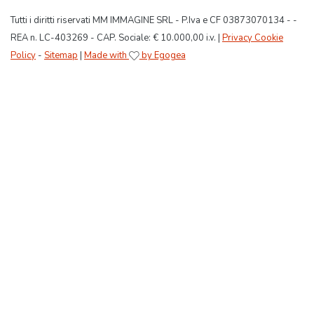
Tutti i diritti riservati MM IMMAGINE SRL - P.Iva e CF 03873070134 - -
REA n. LC-403269 - CAP. Sociale: € 10.000,00 i.v. |
Privacy Cookie
Policy
-
Sitemap
|
Made with
by Egogea