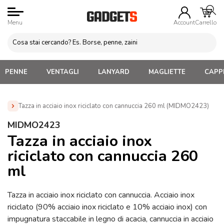
Menu
Account
Carrello
PENNE
VENTAGLI
LANYARD
MAGLIETTE
CAPPE
Tazza in acciaio inox riciclato con cannuccia 260 ml (MIDMO2423)
Home
»
Tazze e bicchieri
»
Tazze e Bicchieri termici
»
MIDMO2423
Tazza in acciaio inox riciclato con cannuccia 260 ml
Tazza in acciaio inox
(MIDMO2423)
riciclato con cannuccia 260
ml
Tazza in acciaio inox riciclato con cannuccia. Acciaio inox
riciclato (90% acciaio inox riciclato e 10% acciaio inox) con
impugnatura staccabile in legno di acacia, cannuccia in acciaio