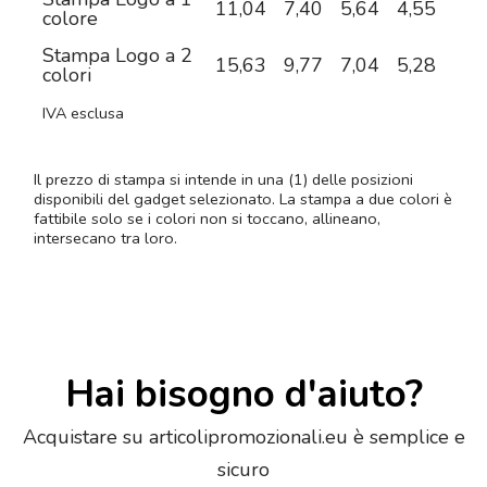
11,04
7,40
5,64
4,55
3,8
colore
Stampa Logo a 2
15,63
9,77
7,04
5,28
4,2
colori
IVA esclusa
Il prezzo di stampa si intende in una (1) delle posizioni
disponibili del gadget selezionato. La stampa a due colori è
fattibile solo se i colori non si toccano, allineano,
intersecano tra loro.
Hai bisogno d'aiuto?
Acquistare su articolipromozionali.eu è semplice e
sicuro