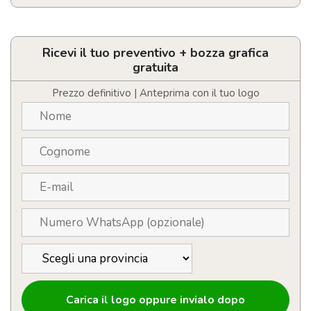
Tazza
in
acciaio
inox
Ricevi il tuo preventivo + bozza grafica
riciclato
gratuita
con
cannuccia
Prezzo definitivo | Anteprima con il tuo logo
260
ml
quantità
Carica il logo oppure invialo dopo