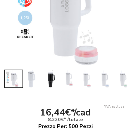
*IVA esclusa
16,44€*/cad
8.220€* /totale
Prezzo Per:
500
Pezzi