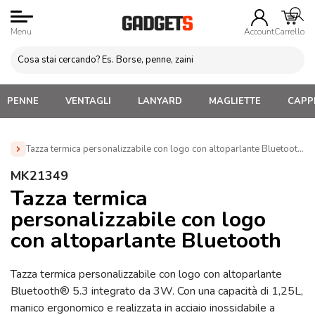
Menu
Account
Carrello
PENNE
VENTAGLI
LANYARD
MAGLIETTE
CAPPE
Tazza termica personalizzabile con logo con altoparlante Bluetooth 
Home
»
Tazze e bicchieri
»
Tazze e Bicchieri termici
»
MK21349
Tazza termica personalizzabile con logo con altoparlante
Tazza termica
Bluetooth (MK21349)
personalizzabile con logo
con altoparlante Bluetooth
Tazza termica personalizzabile con logo con altoparlante
Bluetooth® 5.3 integrato da 3W. Con una capacità di 1,25L,
manico ergonomico e realizzata in acciaio inossidabile a