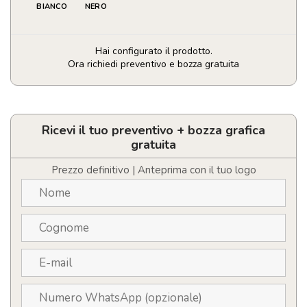
BIANCO
NERO
Hai configurato il prodotto.
Ora richiedi preventivo e bozza gratuita
Tazza
termica
personalizzabile
con
Ricevi il tuo preventivo + bozza grafica
logo
gratuita
con
altoparlante
Prezzo definitivo | Anteprima con il tuo logo
Bluetooth
quantità