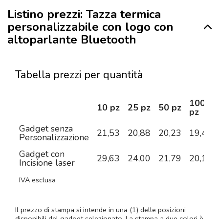
Listino prezzi: Tazza termica
personalizzabile con logo con
altoparlante Bluetooth
Tabella prezzi per quantità
100
10 pz
25 pz
50 pz
pz
Gadget senza
21,53
20,88
20,23
19,44
Personalizzazione
Gadget con
29,63
24,00
21,79
20,19
Incisione laser
IVA esclusa
Il prezzo di stampa si intende in una (1) delle posizioni
disponibili del gadget selezionato. La stampa a due colori è