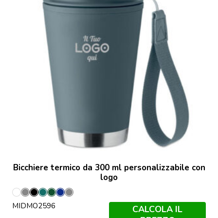
Bicchiere termico da 300 ml personalizzabile con
logo
Bianco
Grigio
Nero
Petrolio
Verde
Francese
Grigio
MIDMO2596
Scuro
Navy
Pietra
CALCOLA IL