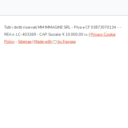
Tutti i diritti riservati MM IMMAGINE SRL - P.Iva e CF 03873070134 - -
REA n. LC-403269 - CAP. Sociale: € 10.000,00 i.v. |
Privacy Cookie
Policy
-
Sitemap
|
Made with
by Egogea