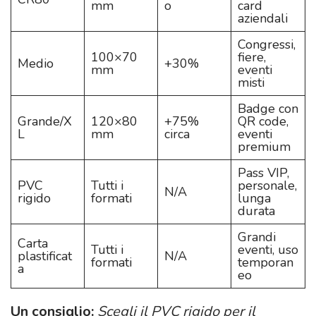
mm
o
card
aziendali
Congressi,
100×70
fiere,
Medio
+30%
mm
eventi
misti
Badge con
Grande/X
120×80
+75%
QR code,
L
mm
circa
eventi
premium
Pass VIP,
PVC
Tutti i
personale,
N/A
rigido
formati
lunga
durata
Grandi
Carta
Tutti i
eventi, uso
plastificat
N/A
formati
temporan
a
eo
Un consiglio:
Scegli il PVC rigido per il