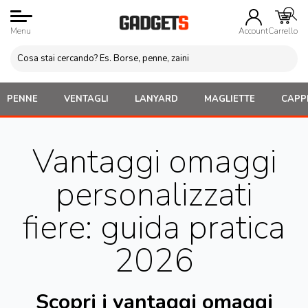
Menu
Account
Carrello
PENNE
VENTAGLI
LANYARD
MAGLIETTE
CAPPE
Vantaggi omaggi
personalizzati
fiere: guida pratica
2026
Scopri i vantaggi omaggi