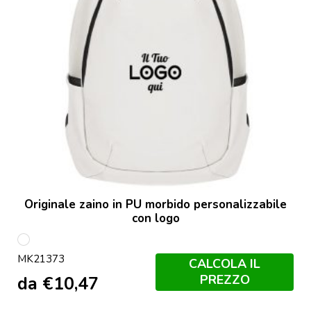
Originale zaino in PU morbido personalizzabile
con logo
Bege
MK21373
CALCOLA IL
PREZZO
da
€
10,47