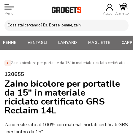
Menu
Account
Carrello
PENNE
VENTAGLI
LANYARD
MAGLIETTE
CAPPE
Zaino bicolore per portatile da 15″ in materiale riciclato certificato 
Home
»
Zaini Personalizzati e Marsupi
»
Zaini Porta Laptop
120655
Personalizzati
»
Zaino bicolore per portatile da 15″ in materiale
Zaino bicolore per portatile
riciclato certificato GRS Reclaim 14L (120655)
da 15″ in materiale
riciclato certificato GRS
Reclaim 14L
Zaino realizzato al 100% con materiali riciclati certificati GRS
, per laptop da 15″