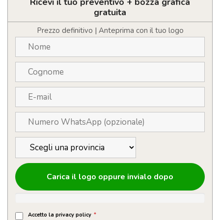
portatile
Ricevi il tuo preventivo + bozza grafica
da
gratuita
15"
in
Prezzo definitivo | Anteprima con il tuo logo
materiale
riciclato
certificato
GRS
Reclaim
14L
quantità
Carica il logo oppure invialo dopo
Accetto la privacy policy
*