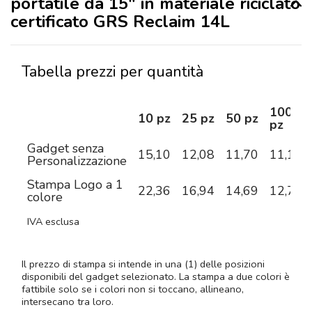
portatile da 15″ in materiale riciclato
certificato GRS Reclaim 14L
Tabella prezzi per quantità
100
10 pz
25 pz
50 pz
pz
Gadget senza
15,10
12,08
11,70
11,10
Personalizzazione
Stampa Logo a 1
22,36
16,94
14,69
12,71
colore
IVA esclusa
Il prezzo di stampa si intende in una (1) delle posizioni
disponibili del gadget selezionato. La stampa a due colori è
fattibile solo se i colori non si toccano, allineano,
intersecano tra loro.