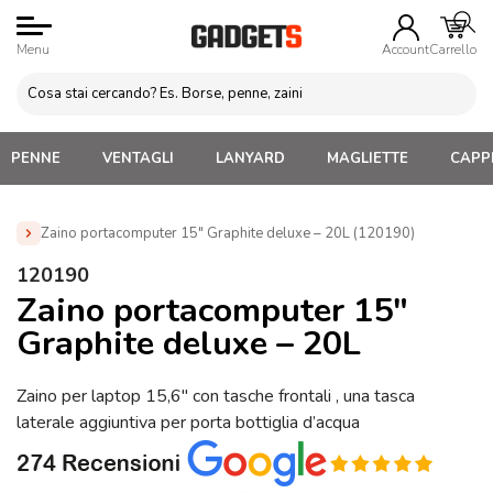
Menu
Account
Carrello
PENNE
VENTAGLI
LANYARD
MAGLIETTE
CAPPE
Zaino portacomputer 15″ Graphite deluxe – 20L (120190)
Home
»
Zaini Personalizzati e Marsupi
»
Zaini Porta Laptop
120190
Personalizzati
»
Zaino portacomputer 15″ Graphite deluxe –
Zaino portacomputer 15″
20L (120190)
Graphite deluxe – 20L
Zaino per laptop 15,6″ con tasche frontali , una tasca
laterale aggiuntiva per porta bottiglia d’acqua