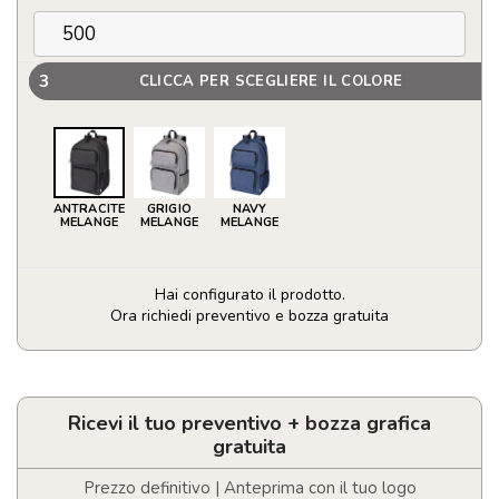
3
CLICCA PER SCEGLIERE IL COLORE
ANTRACITE
GRIGIO
NAVY
MELANGE
MELANGE
MELANGE
Hai configurato il prodotto.
Ora richiedi preventivo e bozza gratuita
Zaino
portacomputer
15"
Graphite
Ricevi il tuo preventivo + bozza grafica
deluxe
gratuita
-
20L
Prezzo definitivo | Anteprima con il tuo logo