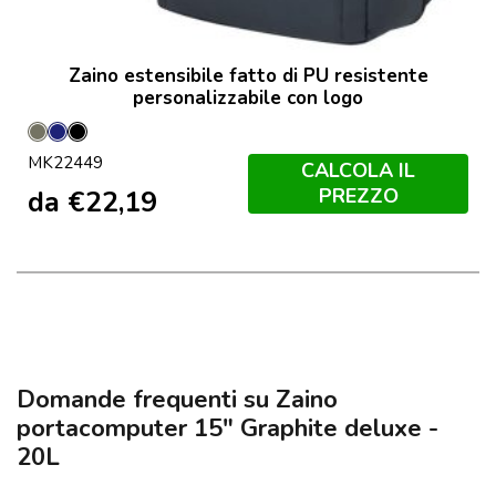
Zaino estensibile fatto di PU resistente
personalizzabile con logo
Grey
Marineo
Nero
MK22449
Di
CALCOLA IL
Moro
PREZZO
da
€
22,19
Domande frequenti su Zaino
portacomputer 15" Graphite deluxe -
20L