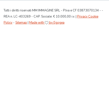
Tutti i diritti riservati MM IMMAGINE SRL - P.Iva e CF 03873070134 - -
REA n. LC-403269 - CAP. Sociale: € 10.000,00 i.v. |
Privacy Cookie
Policy
-
Sitemap
|
Made with
by Egogea