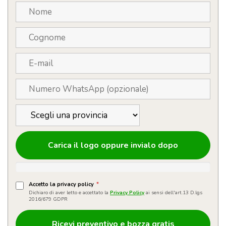
quantità
Carica il logo oppure invialo dopo
Accetto la privacy policy
*
Dichiaro di aver letto e accettato la
Privacy Policy
ai sensi dell'art.13 D.lgs
2016/679 GDPR