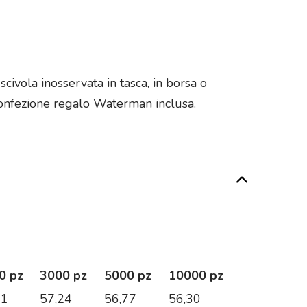
civola inosservata in tasca, in borsa o
onfezione regalo Waterman inclusa.
0 pz
3000 pz
5000 pz
10000 pz
71
57,24
56,77
56,30