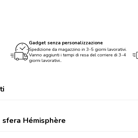
a
sfera
Hémisphère
quantità
Gadget senza personalizzazione
Spedizione da magazzino in 3-5 giorni lavorativi.
Vanno aggiunti i tempi di resa del corriere di 3-4
giorni lavorativi..
ti
a sfera Hémisphère