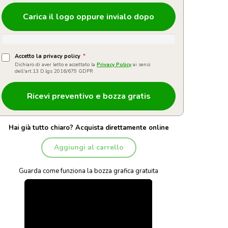
Carica il logo oppure invialo dopo
Accetto la privacy policy
*
Dichiaro di aver letto e accettato la
Privacy Policy
ai sensi
dell'art.13 D.lgs 2016/679 GDPR
Hai già tutto chiaro? Acquista direttamente online
Aggiungi al carrello
Guarda come funziona la bozza grafica gratuita