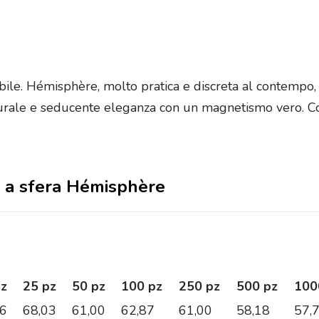
ile. Hémisphère, molto pratica e discreta al contempo, s
turale e seducente eleganza con un magnetismo vero. C
a a sfera Hémisphère
pz
25 pz
50 pz
100 pz
250 pz
500 pz
100
26
68,03
61,00
62,87
61,00
58,18
57,