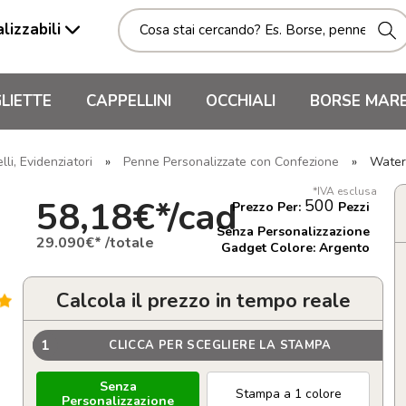
lizzabili
LIETTE
CAPPELLINI
OCCHIALI
BORSE MAR
li, Evidenziatori
»
Penne Personalizzate con Confezione
»
Water
*IVA esclusa
58,18€*/cad
500
Prezzo Per:
Pezzi
Senza Personalizzazione
29.090€* /totale
Gadget Colore: Argento
Calcola il prezzo in tempo reale
1
CLICCA PER SCEGLIERE LA STAMPA
Senza
Stampa a 1 colore
Personalizzazione