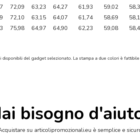
37
72,09
63,23
64,27
61,93
59,02
58,
19
72,10
63,15
64,07
61,74
58,69
58,
93
75,98
64,97
64,90
62,23
59,08
58,
ni disponibili del gadget selezionato. La stampa a due colori è fattibile
ai bisogno d'aiut
Acquistare su articolipromozionali.eu è semplice e sicur