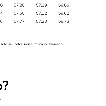
38
57,86
57,39
56,86
14
57,60
57,12
56,62
40
57,77
57,23
56,73
 solo se i colori non si toccano, allineano,
o?
o